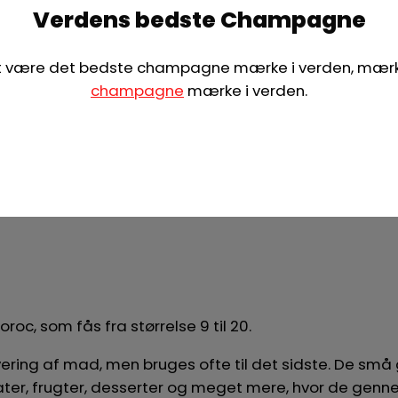
Verdens bedste Champagne
 at være det bedste champagne mærke i verden, mær
champagne
mærke i verden.
roc, som fås fra størrelse 9 til 20.
ering af mad, men bruges ofte til det sidste. De små g
alater, frugter, desserter og meget mere, hvor de ge