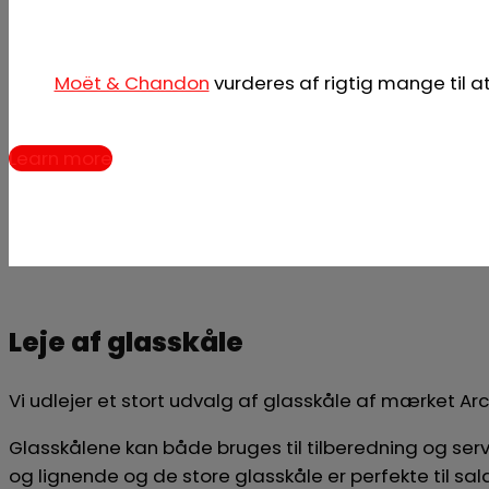
Moët & Chandon
vurderes af rigtig mange til
Learn more
Leje af glasskåle
Vi udlejer et stort udvalg af glasskåle af mærket Arco
Glasskålene kan både bruges til tilberedning og serv
og lignende og de store glasskåle er perfekte til s