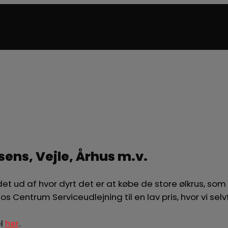
rsens, Vejle, Århus m.v.
ndet ud af hvor dyrt det er at købe de store ølkrus, s
os Centrum Serviceudlejning til en lav pris, hvor vi sel
el
her
.