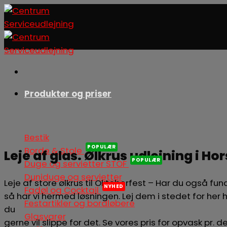
Skip
to
content
Produkter og priser
Bestik
Borde & Stole
Leje af glas. Ølkrus udlejning i Ho
Duge og servietter STOF
Duniduge og servietter
Leje af store ølkrus til Oktoberfest – Har du også fu
Fadøl og Cocktail
så har vi hermed løsningen. Lej dem i stedet for her h
Festartikler og bordløbere
du
Glasvarer
gerne vil slippe for det. Se vores pris for opvask pr. d