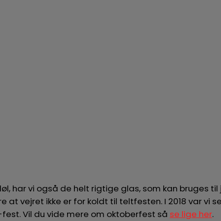
døl, har vi også de helt rigtige glas, som kan bruges til
t vejret ikke er for koldt til teltfesten. I 2018 var vi s
l-fest. Vil du vide mere om oktoberfest så
se lige her
.