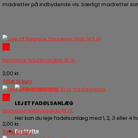
madretter på indbydende vis. Særligt madretter som fa
Vis
Elegance Sauterneglas 12 cl.
2,00
kr.
Tilføj til kurv
Vis
LEJ ET FADØLSANLÆG
Elegance Hvidvinsglas 19 cl.
Her kan du leje fadølsanlæg med 1, 2, 3 eller 4
2,00
kr.
Festtelte
Tilføj til kurv