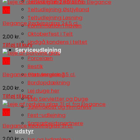
Teltudlejning Horsens
Teltudlejning Østjylland
Vis
Teltudlejning Løsning
Elegance Rødvinsglas 24,5 cl.
Konfirmation i haven
Oktoberfest i Telt
2,00
kr.
Undgå kondens i teltet
Tilføj til kurv
Serviceudlejning
Porcelæn
Vis
Bestik
Elegance Portvinsglas 7,5 cl.
Glas servering
Bordopdækning
2,00
kr.
Lej duge her
Tilføj til kurv
Køb Servietter og Duge
Julefrokost og firmafest
Vis
Fest-udlejning
Samarbejdspartnere
Elegance Rødvinsglas 31 cl.
udstyr
2,00
kr.
Lys og lydanlæg