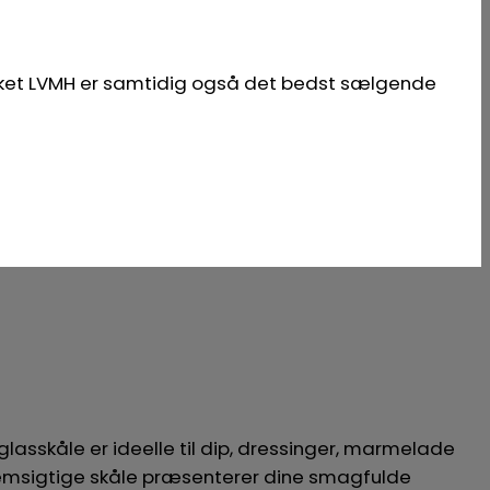
ket LVMH er samtidig også det bedst sælgende
lasskåle er ideelle til dip, dressinger, marmelade
nnemsigtige skåle præsenterer dine smagfulde