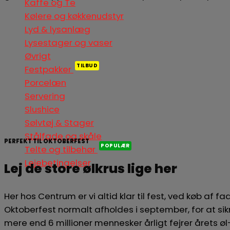
Kaffe og Te
Kølere og køkkenudstyr
Lyd & lysanlæg
Lysestager og vaser
Øvrigt
Festpakker
Porcelæn
Servering
Slushice
Sølvtøj & Stager
Stålfade og skåle
PERFEKT TIL OKTOBERFEST
Telte og tilbehør
Lejebetingelser
Lej de store ølkrus lige her
Her hos Centrum er vi altid klar til fest, ved køb af fa
Oktoberfest normalt afholdes i september, for at sikre a
mere end 6 millioner mennesker årligt fejrer årets ø