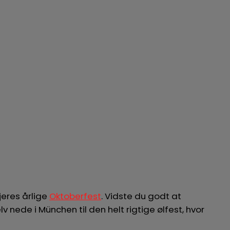
 jeres årlige
Oktoberfest
. Vidste du godt at
elv nede i München til den helt rigtige ølfest, hvor