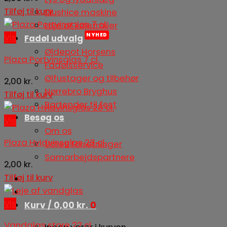
Tilføj til kurv
Slushice maskine
Leje af køletrailer
Vis
Fadøl udvalg
Øldepot Horsens
Plaza Portvinsglas 7 cl.
Fadølsservice
Ølfustager og tilbehør
2,00
kr.
Nørrebro Bryghus
Tilføj til kurv
Bartender til fest
Besøg os
Vis
Om os
Plaza Hvidvinsglas 28 cl.
Vores forretninger
Samarbejdspartnere
2,00
kr.
Tilføj til kurv
Vis
Kurv /
0,00
kr.
0
Vandglas store 22 cl.
Ingen varer i kurven.