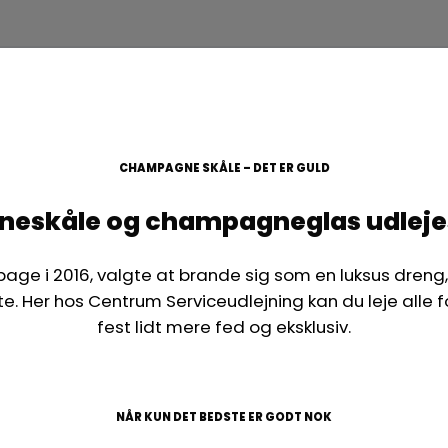
CHAMPAGNE SKÅLE – DET ER GULD
skåle og champagneglas udlejes 
lbage i 2016, valgte at brande sig som en luksus dre
. Her hos Centrum Serviceudlejning kan du leje alle for
fest lidt mere fed og eksklusiv.
NÅR KUN DET BEDSTE ER GODT NOK