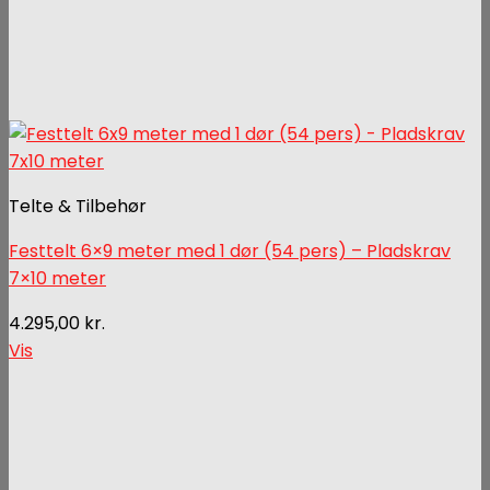
Telte & Tilbehør
Festtelt 6×9 meter med 1 dør (54 pers) – Pladskrav
7×10 meter
4.295,00
kr.
Vis