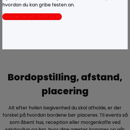
hvordan du kan gribe festen an.
Kontakt os på 75 62 24 80
Bordopstilling, afstand,
placering
Alt efter hvilen begivenhed du skal afholde, er der
forskel på hvordan bordene bør placeres. Til events så
som åbent hus, reception eller morgenkaffe ved
sølvbryllup og lign, hvor dine gæster kommer og går