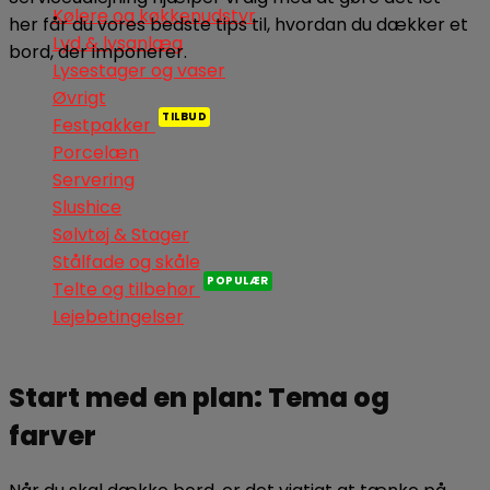
Kølere og køkkenudstyr
her får du vores bedste tips til, hvordan du dækker et
Lyd & lysanlæg
bord, der imponerer.
Lysestager og vaser
Øvrigt
Festpakker
Porcelæn
Servering
Slushice
Sølvtøj & Stager
Stålfade og skåle
Telte og tilbehør
Lejebetingelser
Start med en plan: Tema og
farver