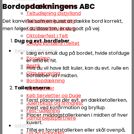
Bordopdækningens ABC
Teltudlejning Horsens
Teltudlejning Østjylland
Teltudlejning Løsning
Det kan virke som en kunst at dække bord korrekt,
Konfirmation i haven
men følger du disse trin, er du godt på vej:
Oktoberfest i Telt
Dug og evt. bordløber
Undgå kondens i teltet
Serviceudlejning
Læg en smuk dug på bordet, hvide stofduge
Porcelæn
er altid et hit.
Bestik
Hvis du vil have lidt kulør, kan du evt. rulle en
Glas servering
bordløber ud i midten.
Bordopdækning
Tallerkenerne
Lej duge her
Køb Servietter og Duge
Først placeres der evt. en dækketallerken,
Julefrokost og firmafest
mest ved konfirmation og bryllup.
Fest-udlejning
Placer middagstallerkenen i midten af hver
Samarbejdspartnere
kuvert.
udstyr
Tilføj en forretstallerken eller skål ovenpå,
Lys og lydanlæg