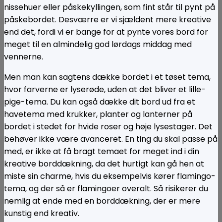
nissehuer eller påskekyllingen, som fint står til pynt på
påskebordet. Desværre er vi sjældent mere kreative
end det, fordi vi er bange for at pynte vores bord for
meget til en almindelig god lørdags middag med
vennerne.
Men man kan sagtens dække bordet i et tøset tema,
hvor farverne er lyserøde, uden at det bliver et lille-
pige-tema. Du kan også dække dit bord ud fra et
havetema med krukker, planter og lanterner på
bordet i stedet for hvide roser og høje lysestager. Det
behøver ikke være avanceret. En ting du skal passe på
med, er ikke at få bragt temaet for meget ind i din
kreative borddækning, da det hurtigt kan gå hen at
miste sin charme, hvis du eksempelvis kører flamingo-
tema, og der så er flamingoer overalt. Så risikerer du
nemlig at ende med en borddækning, der er mere
kunstig end kreativ.