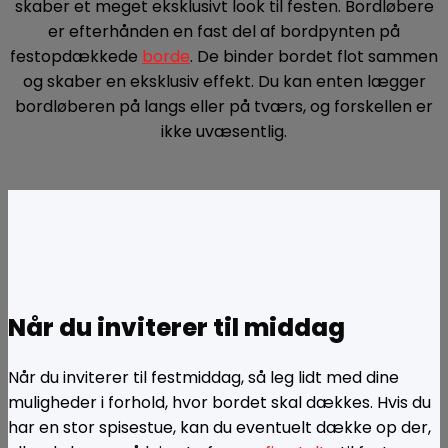
skaber et meget eksklusivt look til festen. Bordløbere
er efterhånden en fast del af bordpynten på
festopdækkede
borde
. De binder bordet flot sammen
og skaber en eksklusiv effekt. Du kan enten lægger
bordløberen på langs eller på tværs, og forskellen er
ikke uvæsentlig.
Når du inviterer til middag
Når du inviterer til festmiddag, så leg lidt med dine
muligheder i forhold, hvor bordet skal dækkes. Hvis du
har en stor spisestue, kan du eventuelt dække op der,