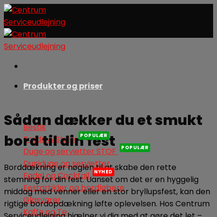
Skip
to
content
Produkter og priser
Sådan dækker du et smukt
Bestik
bord til din fest
Borde & Stole
Duge og servietter STOF
Duniduge og servietter
Borddækning er nøglen til at skabe den rette
Fadøl og Cocktail
stemning for din fest. Uanset om det er en hyggelig
Festartikler og bordløbere
middag med venner eller en stor bryllupsfest, kan den
Glasvarer
rigtige bordopdækning løfte oplevelsen. Hos Centrum
Kaffe og Te
Serviceudlejning hjælper vi dig med at gøre det let –