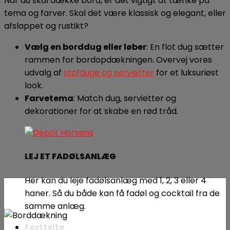
Når du skal dække bord, er det vigtigt at tænke på
tema og farver. Skal det være klassisk og elegant, eller
afslappet og rustikt?
Vælg en borddug eller løber
: En flot dug sætter
rammen for bordopdækningen. Overvej vores
udvalg af
stofduge og servietter
for et luksuriøst
look.
Farvetema
: Match dug, servietter og
dekorationer for at skabe en rød tråd.
LEJ ET FADØLSANLÆG
Her kan du leje fadølsanlæg med 1, 2, 3 eller 4
haner. Så du både kan få fadøl og cocktail fra de
samme anlæg.
Festtelte