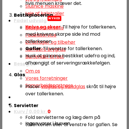
hvis menuen kræver det.
Slushice maskine
Leje af køletrailer
Bestikplacering
Fadøl udvalg
Knive og skeer
: Til højre for tallerkenen,
Øldepot Horsens
med knivens skarpe side ind mod
Fadølsservice
tallerkenen.
Ølfustager og tilbehør
Gafler
: Til venstre for tallerkenen.
Nørrebro Bryghus
Husk at placere bestikket udefra og ind,
Bartender til fest
afhængigt af serveringsrækkefølgen.
Besøg os
Om os
Glas
Vores forretninger
Samarbejdspartnere
Placer
vinglas og vandglas
skråt til højre
over tallerkenen.
Servietter
Kurv /
0,00
kr.
0
Fold servietterne og læg dem på
Ingen varer i kurven.
tallerkenen eller til venstre for gaflen. Se