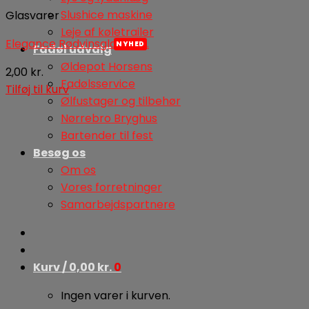
Slushice maskine
Glasvarer
Leje af køletrailer
Elegance Rødvinsglas 31 cl.
Fadøl udvalg
Øldepot Horsens
2,00
kr.
Fadølsservice
Tilføj til kurv
Ølfustager og tilbehør
Nørrebro Bryghus
Bartender til fest
Besøg os
Om os
Vores forretninger
Samarbejdspartnere
Kurv /
0,00
kr.
0
Ingen varer i kurven.