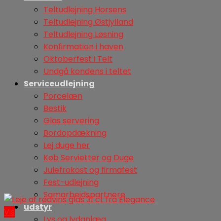
Teltudlejning Horsens
Teltudlejning Østjylland
Teltudlejning Løsning
Konfirmation i haven
Oktoberfest i Telt
Undgå kondens i teltet
Serviceudlejning
Porcelæn
Bestik
Glas servering
Bordopdækning
Lej duge her
Køb Servietter og Duge
Julefrokost og firmafest
Fest-udlejning
Samarbejdspartnere
udstyr
Vis
Lys og lydanlæg