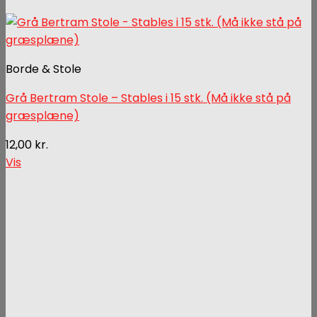
Borde & Stole
Grå Bertram Stole – Stables i 15 stk. (Må ikke stå på
græsplæne)
12,00
kr.
Vis