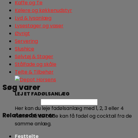
Kaffe og Te
Kølere og køkkenudstyr
Lyd & lysanlæg
Lysestager og vaser
Øvrigt
Servering
Slushice
Sølvtøj & Stager
Stålfade og skåle
Telte & Tilbehør
Søg varer
LEJ ET FADØLSANLÆG
Søg
Her kan du leje fadølsanlæg med 1, 2, 3 eller 4
Relaterede varer
haner. Så du både kan få fadøl og cocktail fra de
samme anlæg.
Festtelte