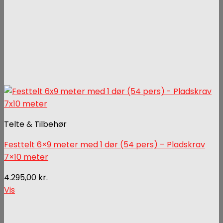
Telte & Tilbehør
Festtelt 6×9 meter med 1 dør (54 pers) – Pladskrav
7×10 meter
4.295,00
kr.
Vis