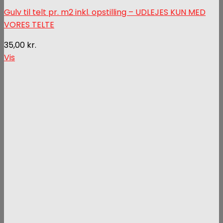
Gulv til telt pr. m2 inkl. opstilling – UDLEJES KUN MED
VORES TELTE
35,00
kr.
Vis