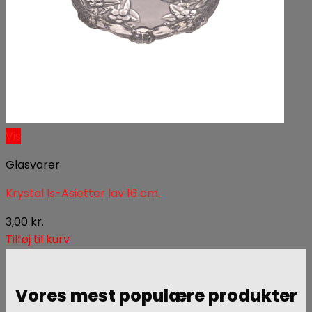
Vis
Glasvarer
Krystal Is-Asietter lav 16 cm.
3,00
kr.
Tilføj til kurv
Vores mest populære produkter