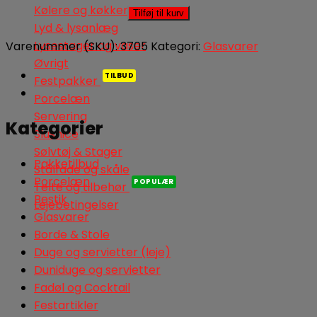
Glasskåle
Kølere og køkkenudstyr
Tilføj til kurv
14
Lyd & lysanlæg
cm.
Lysestager og vaser
Varenummer (SKU):
3705
Kategori:
Glasvarer
antal
Øvrigt
Festpakker
Porcelæn
Servering
Kategorier
Slushice
Sølvtøj & Stager
Pakketilbud
Stålfade og skåle
Porcelæn
Telte og tilbehør
Bestik
Lejebetingelser
Glasvarer
Borde & Stole
Duge og servietter (leje)
Duniduge og servietter
Fadøl og Cocktail
Festartikler