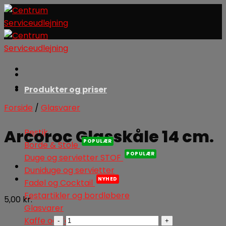
Skip
to
content
Produkter og priser
Forside
/
Glasvarer
Arcoroc Glasskåle 14 cm.
Bestik
Borde & Stole
Duge og servietter STOF
Duniduge og servietter
Fadøl og Cocktail
Festartikler og bordløbere
5,00
kr.
Glasvarer
Arcoroc
Kaffe og Te