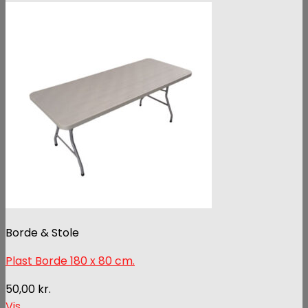
Borde & Stole
Plast Borde 180 x 80 cm.
50,00
kr.
Vis