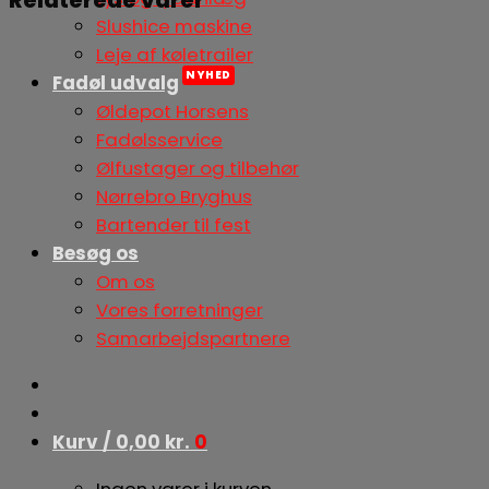
Slushice maskine
Leje af køletrailer
Fadøl udvalg
Øldepot Horsens
Fadølsservice
Ølfustager og tilbehør
Nørrebro Bryghus
Bartender til fest
Besøg os
Om os
Vores forretninger
Samarbejdspartnere
Kurv /
0,00
kr.
0
Ingen varer i kurven.