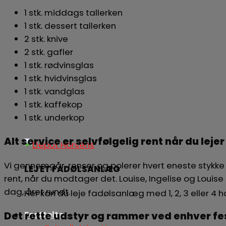
1 stk. middags tallerken
1 stk. dessert tallerken
2 stk. knive
2 stk. gafler
1 stk. rødvinsglas
1 stk. hvidvinsglas
1 stk. vandglas
1 stk. kaffekop
1 stk. underkop
Alt service er selvfølgelig rent når du lejer
Vi gennemgår, renser og polerer hvert eneste stykke be
LEJ ET FADØLSANLÆG
rent, når du modtager det. Louise, Ingelise og Louise 
dag, året rundt.
Her kan du leje fadølsanlæg med 1, 2, 3 eller 4
Det rette udstyr og rammer ved enhver fe
Festtelte