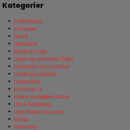
Kategorier
Pakketilbud
Porcelæn
Bestik
Glasvarer
Borde & Stole
Duge og servietter (leje)
Duniduge og servietter
Fadøl og Cocktail
Festartikler
Kaffe og Te
Kølere og køkkenudstyr
Lyd & lysanlæg
Lysestager og vaser
Øvrigt
Servering