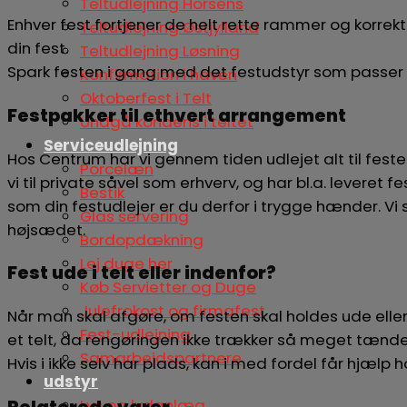
Teltudlejning Horsens
Enhver fest fortjener de helt rette rammer og korrekt
Teltudlejning Østjylland
din fest.
Teltudlejning Løsning
Spark festen i gang med det festudstyr som passer 
Konfirmation i haven
Oktoberfest i Telt
Festpakker til ethvert arrangement
Undgå kondens i teltet
Serviceudlejning
Hos Centrum har vi gennem tiden udlejet alt til feste
Porcelæn
vi til private såvel som erhverv, og har bl.a. leveret
Bestik
som din festudlejer er du derfor i trygge hænder. Vi s
Glas servering
højsædet.
Bordopdækning
Lej duge her
Fest ude i telt eller indenfor?
Køb Servietter og Duge
Julefrokost og firmafest
Når man skal afgøre, om festen skal holdes ude eller
Fest-udlejning
et telt, da rengøringen ikke trækker så meget tænder
Samarbejdspartnere
Hvis i ikke selv har plads, kan i med fordel får hjæl
udstyr
Relaterede varer
Lys og lydanlæg