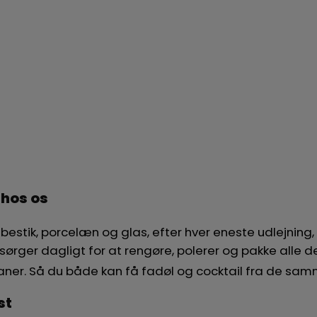
 hos os
stik, porcelæn og glas, efter hver eneste udlejning, så
sørger dagligt for at rengøre, polerer og pakke alle de 
 haner. Så du både kan få fadøl og cocktail fra de s
st