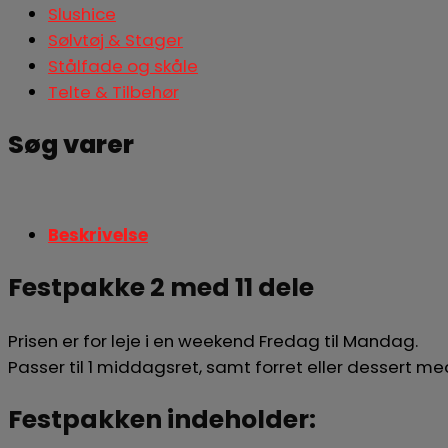
Slushice
Sølvtøj & Stager
Stålfade og skåle
Telte & Tilbehør
Søg varer
Søg
Beskrivelse
Festpakke 2 med 11 dele
Prisen er for leje i en weekend Fredag til Mandag.
Passer til 1 middagsret, samt forret eller dessert m
Festpakken indeholder: