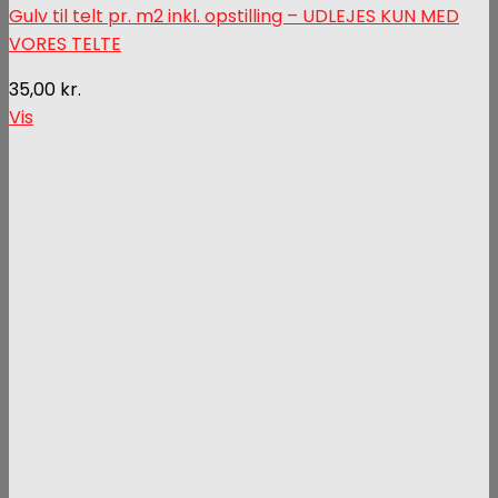
Gulv til telt pr. m2 inkl. opstilling – UDLEJES KUN MED
VORES TELTE
35,00
kr.
Vis