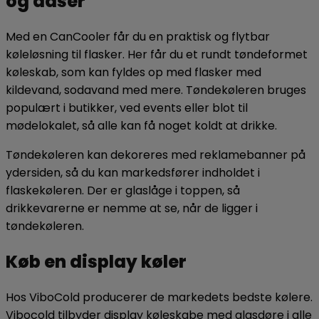
og dåser
Med en CanCooler får du en praktisk og flytbar
køleløsning til flasker. Her får du et rundt tøndeformet
køleskab, som kan fyldes op med flasker med
kildevand, sodavand med mere. Tøndekøleren bruges
populært i butikker, ved events eller blot til
mødelokalet, så alle kan få noget koldt at drikke.
Tøndekøleren kan dekoreres med reklamebanner på
ydersiden, så du kan markedsfører indholdet i
flaskekøleren. Der er glaslåge i toppen, så
drikkevarerne er nemme at se, når de ligger i
tøndekøleren.
Køb en display køler
Hos ViboCold producerer de markedets bedste kølere.
Vibocold tilbyder display køleskabe med glasdøre i alle