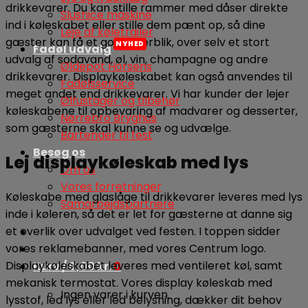
drikkevarer. Du kan stille rammer med dåser direkte
Slushice maskine
ind i køleskabet eller stille dem pænt op, så dine
Leje af køletrailer
gæster kan få et godt overblik, over selv et stort
Fadøl udvalg
udvalg af sodavand, øl, vin, champagne og andre
Øldepot Horsens
drikkevarer. Displaykøleskabet kan også anvendes til
Fadølsservice
meget andet end drikkevarer. Vi har kunder der lejer
Ølfustager og tilbehør
køleskabene til opbevaring af madvarer og desserter,
Nørrebro Bryghus
som gæsterne skal kunne se og udvælge.
Bartender til fest
Besøg os
Lej displaykøleskab med lys
Om os
Vores forretninger
Køleskabe med glaslåge til drikkevarer leveres med lys
Samarbejdspartnere
inde i køleren, så det er let for gæsterne at danne sig
et overlik over udvalget ved festen. I toppen sidder
vores reklamebanner, med vores Centrum logo.
Displaykøleskabet leveres med ventileret køl, samt
Kurv /
0,00
kr.
0
mekanisk termostat. Vores display køleskab med
Ingen varer i kurven.
lysstof, led lys eller led belysning, dækker dit behov