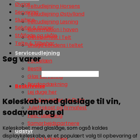
Øvrigt
Teltudlejning Horsens
Servering
Teltudlejning Østjylland
Slushice
Teltudlejning Løsning
Sølvtøj & Stager
Konfirmation i haven
Stålfade og skåle
Oktoberfest i Telt
Telte & Tilbehør
Undgå kondens i teltet
Serviceudlejning
Søg varer
Porcelæn
Bestik
Søg
Glas servering
Bordopdækning
Beskrivelse
Lej duge her
Køb Servietter og Duge
Køleskab med glaslåge til vin,
Julefrokost og firmafest
sodavand og øl
Fest-udlejning
Samarbejdspartnere
Køleskabet med glaslåge, som også kaldes
udstyr
displaykøleskabe, er et populært valg til opbevaring af
Lys og lydanlæg