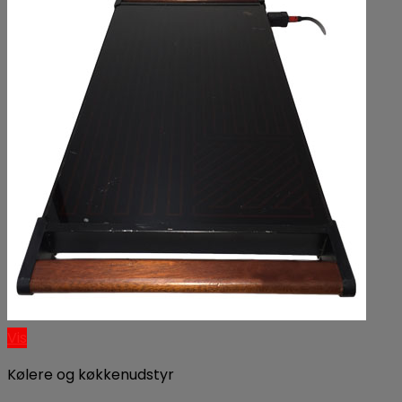
Vis
Kølere og køkkenudstyr