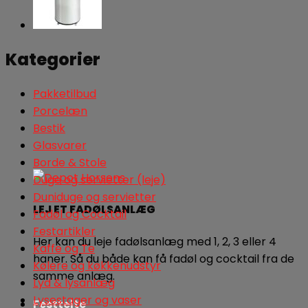
Kategorier
Pakketilbud
Porcelæn
Bestik
Glasvarer
Borde & Stole
Duge og servietter (leje)
Duniduge og servietter
LEJ ET FADØLSANLÆG
Fadøl og Cocktail
Festartikler
Her kan du leje fadølsanlæg med 1, 2, 3 eller 4
Kaffe og Te
haner. Så du både kan få fadøl og cocktail fra de
Kølere og køkkenudstyr
samme anlæg.
Lyd & lysanlæg
Lysestager og vaser
Festtelte