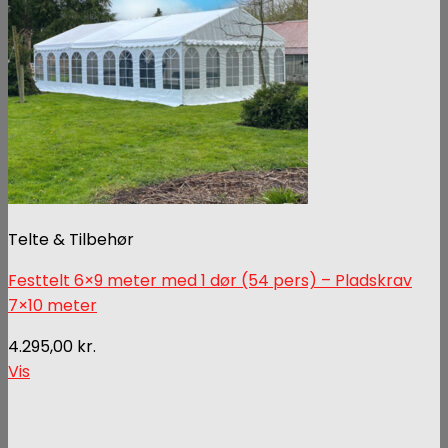
Telte & Tilbehør
Festtelt 6×9 meter med 1 dør (54 pers) – Pladskrav
7×10 meter
4.295,00
kr.
Vis