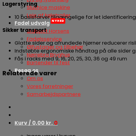
Lagerstyring
Slushice maskine
Leje af køletrailer
10 basisfarver tilgængelige for let identificering
Fadøl udvalg
Sikker transport
Øldepot Horsens
Fadølsservice
Glatte sider og afrundede hjørner reducerer ris
Ølfustager og tilbehør
Indstøbte ergonomiske håndtag på alle sider g
Nørrebro Bryghus
Fås i racks med 9, 16, 20, 25, 30, 36 og 49 rum
Bartender til fest
Besøg os
Relaterede varer
Om os
Vores forretninger
Samarbejdspartnere
Kurv /
0,00
kr.
0
Ingen varer i kurven.