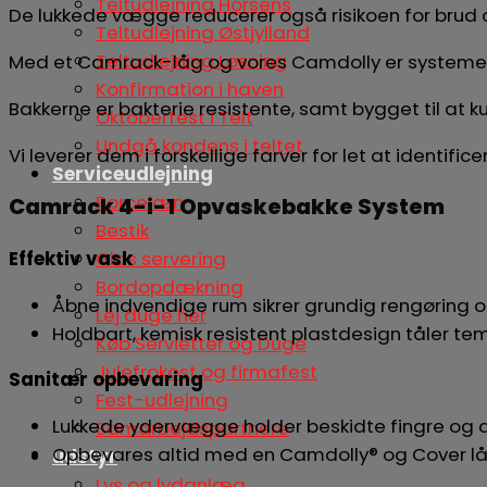
Teltudlejning Horsens
De lukkede vægge reducerer også risikoen for brud og
Teltudlejning Østjylland
Teltudlejning Løsning
Med et Camrack-låg og vores Camdolly er systemet he
Konfirmation i haven
Bakkerne er bakterie resistente, samt bygget til at k
Oktoberfest i Telt
Undgå kondens i teltet
Vi leverer dem i forskellige farver for let at identific
Serviceudlejning
Porcelæn
Camrack 4-i-1 Opvaskebakke System
Bestik
Effektiv vask
Glas servering
Bordopdækning
Åbne indvendige rum sikrer grundig rengøring o
Lej duge her
Holdbart, kemisk resistent plastdesign tåler temp
Køb Servietter og Duge
Julefrokost og firmafest
Sanitær opbevaring
Fest-udlejning
Lukkede ydervægge holder beskidte fingre og 
Samarbejdspartnere
Opbevares altid med en Camdolly® og Cover låg
udstyr
Lys og lydanlæg