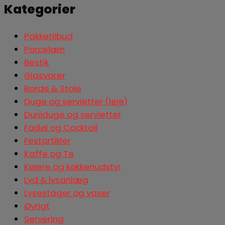
Kategorier
Pakketilbud
Porcelæn
Bestik
Glasvarer
Borde & Stole
Duge og servietter (leje)
Duniduge og servietter
Fadøl og Cocktail
Festartikler
Kaffe og Te
Kølere og køkkenudstyr
Lyd & lysanlæg
Lysestager og vaser
Øvrigt
Servering