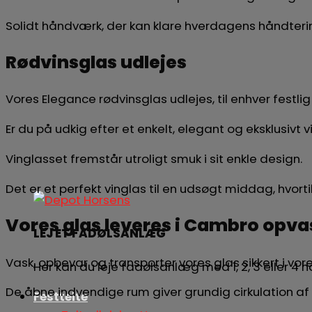
Solidt håndværk, der kan klare hverdagens håndteri
Rødvinsglas udlejes
Vores Elegance rødvinsglas udlejes, til enhver festlig
Er du på udkig efter et enkelt, elegant og eksklusivt vi
Vinglasset fremstår utroligt smuk i sit enkle design.
Det er et perfekt vinglas til en udsøgt middag, hvortil
Vores glas leveres i Cambro opva
LEJ ET FADØLSANLÆG
Vask, opbevar og transporter vores glas sikkert i v
Her kan du leje fadølsanlæg med 1, 2, 3 eller 4
De åbne indvendige rum giver grundig cirkulation af
Festtelte