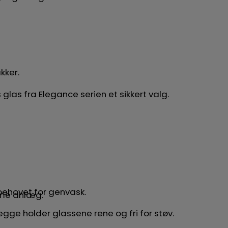
kker.
s glas fra Elegance serien et sikkert valg.
behovet for genvask.
amme anlæg.
gge holder glassene rene og fri for støv.