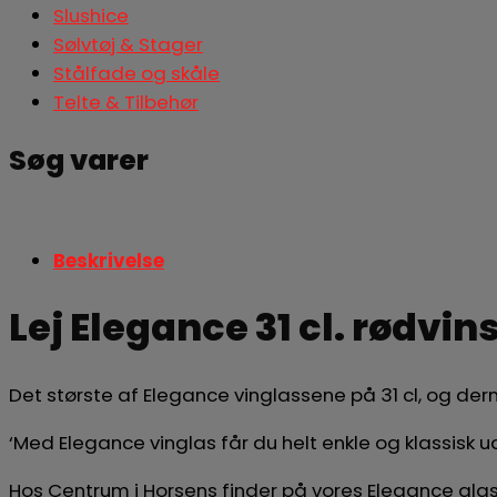
Slushice
Sølvtøj & Stager
Stålfade og skåle
Telte & Tilbehør
Søg varer
Søg
Beskrivelse
Lej Elegance 31 cl. rødvin
Det største af Elegance vinglassene på 31 cl, og de
‘Med Elegance vinglas får du helt enkle og klassisk 
Hos Centrum i Horsens finder på vores Elegance glas 