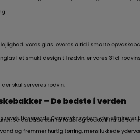
ng.
 lejlighed. Vores glas leveres altid i smarte opvaskeba
nglas i et smukt design til rødvin, er vores 31 cl. rødvin
 der skal serveres rødvin.
skebakker – De bedste i verden
ores revolutionerende Camrack-system, der eliminerer 
 haner. Så du både kan få fadøl og cocktail fra de s
 vand og fremmer hurtig tørring, mens lukkede ydervæ