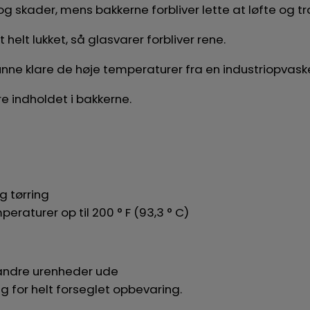
 skader, mens bakkerne forbliver lette at løfte og tr
lt lukket, så glasvarer forbliver rene.
unne klare de høje temperaturer fra en industriopvaske
ere indholdet i bakkerne.
g tørring
eraturer op til 200 ° F (93,3 ° C)
andre urenheder ude
 for helt forseglet opbevaring.