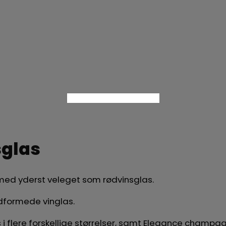
sglas
rmed yderst veleget som rødvinsglas.
udformede vinglas.
i flere forskellige størrelser, samt Elegance champag