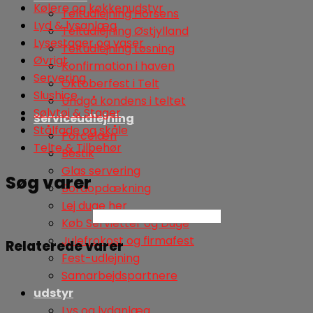
Kølere og køkkenudstyr
Teltudlejning Horsens
Lyd & lysanlæg
Teltudlejning Østjylland
Lysestager og vaser
Teltudlejning Løsning
Øvrigt
Konfirmation i haven
Servering
Oktoberfest i Telt
Slushice
Undgå kondens i teltet
Sølvtøj & Stager
Serviceudlejning
Stålfade og skåle
Porcelæn
Telte & Tilbehør
Bestik
Glas servering
Søg varer
Bordopdækning
Lej duge her
Søg
Køb Servietter og Duge
Julefrokost og firmafest
Relaterede varer
Fest-udlejning
Samarbejdspartnere
udstyr
Lys og lydanlæg