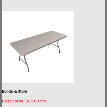
Borde & Stole
Plast Borde 180 x 80 cm.