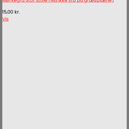
Mørkegrå Stof stole (Må ikke stå på græsplæne)
15,00
kr.
Vis