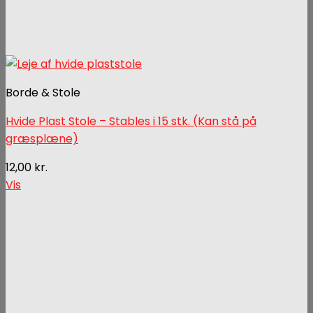
Borde & Stole
Hvide Plast Stole – Stables i 15 stk. (Kan stå på
græsplæne)
12,00
kr.
Vis