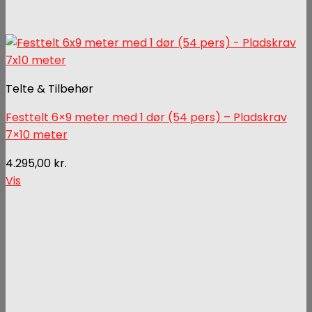
Telte & Tilbehør
Festtelt 6×9 meter med 1 dør (54 pers) – Pladskrav
7×10 meter
4.295,00
kr.
Vis