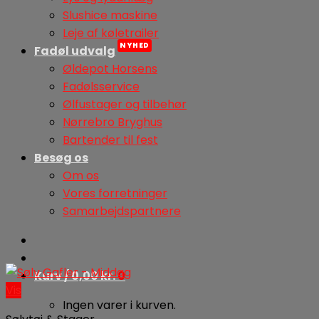
Slushice maskine
Leje af køletrailer
Fadøl udvalg
Øldepot Horsens
Fadølsservice
Ølfustager og tilbehør
Nørrebro Bryghus
Bartender til fest
Besøg os
Om os
Vores forretninger
Samarbejdspartnere
Kurv /
0,00
kr.
0
Vis
Ingen varer i kurven.