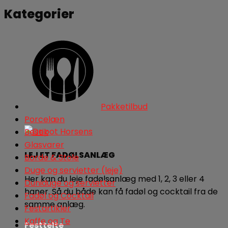
Kategorier
Pakketilbud
Porcelæn
Bestik
Glasvarer
LEJ ET FADØLSANLÆG
Borde & Stole
Duge og servietter (leje)
Her kan du leje fadølsanlæg med 1, 2, 3 eller 4
Duniduge og servietter
haner. Så du både kan få fadøl og cocktail fra de
Fadøl og Cocktail
samme anlæg.
Festartikler
Kaffe og Te
Festtelte