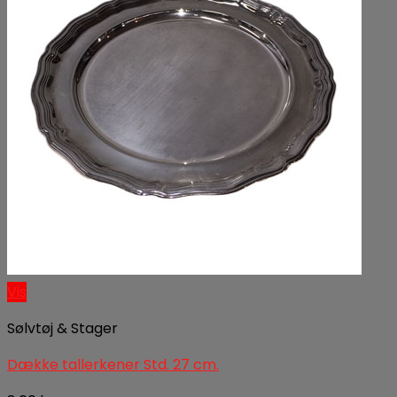
Vis
Sølvtøj & Stager
Dække tallerkener Std. 27 cm.