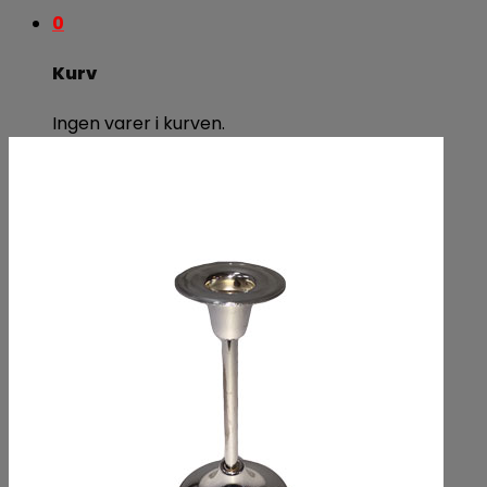
0
Kurv
Ingen varer i kurven.