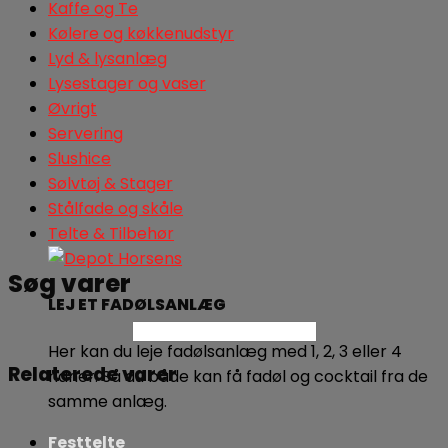
Kaffe og Te
Kølere og køkkenudstyr
Lyd & lysanlæg
Lysestager og vaser
Øvrigt
Servering
Slushice
Sølvtøj & Stager
Stålfade og skåle
Telte & Tilbehør
Søg varer
LEJ ET FADØLSANLÆG
Søg
Her kan du leje fadølsanlæg med 1, 2, 3 eller 4
Relaterede varer
haner. Så du både kan få fadøl og cocktail fra de
samme anlæg.
Festtelte