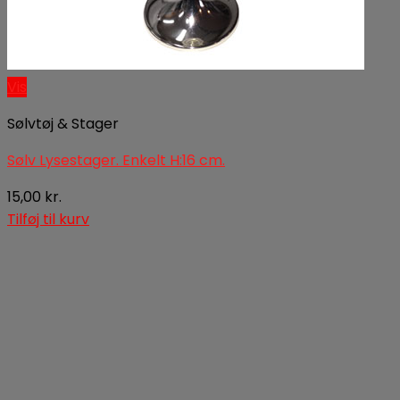
Vis
Sølvtøj & Stager
Sølv Lysestager. Enkelt H:16 cm.
15,00
kr.
Tilføj til kurv