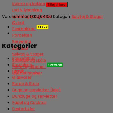
Dessertskeer
Kølere og køkkenudstyr
Tilføj til kurv
antal
Lyd & lysanlæg
Lysestager og vaser
Varenummer (SKU):
4106
Kategori:
Sølvtøj & Stager
Øvrigt
Festpakker
Porcelæn
Servering
Kategorier
Slushice
Sølvtøj & Stager
Pakketilbud
Stålfade og skåle
Porcelæn
Telte og tilbehør
Bestik
Lejebetingelser
Glasvarer
Borde & Stole
Duge og servietter (leje)
Duniduge og servietter
Fadøl og Cocktail
Festartikler