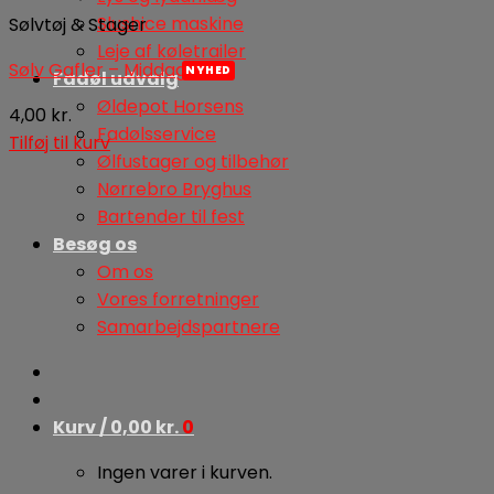
Slushice maskine
Sølvtøj & Stager
Leje af køletrailer
Sølv Gafler – Middag
Fadøl udvalg
Øldepot Horsens
4,00
kr.
Fadølsservice
Tilføj til kurv
Ølfustager og tilbehør
Nørrebro Bryghus
Bartender til fest
Besøg os
Om os
Vores forretninger
Samarbejdspartnere
Kurv /
0,00
kr.
0
Ingen varer i kurven.