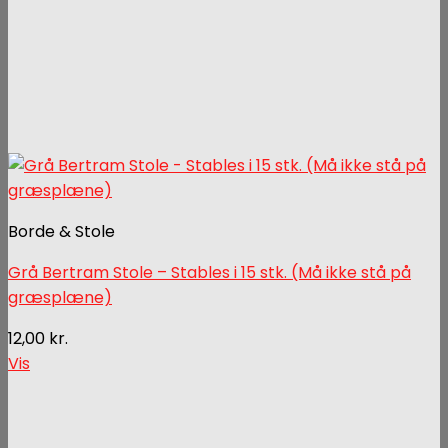
Borde & Stole
Grå Bertram Stole – Stables i 15 stk. (Må ikke stå på
græsplæne)
12,00
kr.
Vis