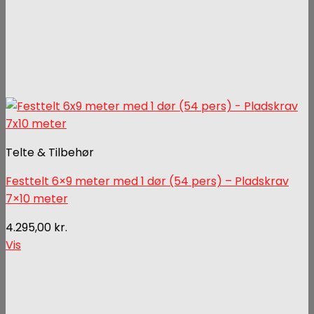
Telte & Tilbehør
Festtelt 6×9 meter med 1 dør (54 pers) – Pladskrav
7×10 meter
4.295,00
kr.
Vis