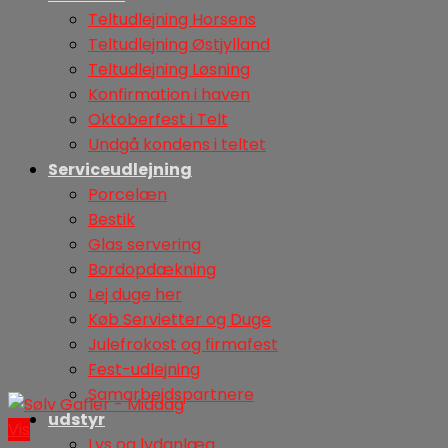
Teltudlejning Horsens
Teltudlejning Østjylland
Teltudlejning Løsning
Konfirmation i haven
Oktoberfest i Telt
Undgå kondens i teltet
Serviceudlejning
Porcelæn
Bestik
Glas servering
Bordopdækning
Lej duge her
Køb Servietter og Duge
Julefrokost og firmafest
Fest-udlejning
Samarbejdspartnere
udstyr
Vis
Lys og lydanlæg