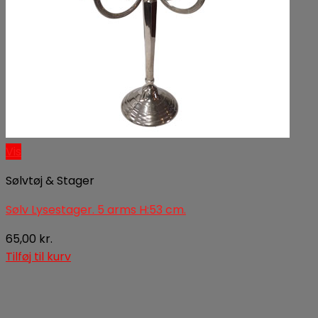
Vis
Sølvtøj & Stager
Sølv Lysestager. 5 arms H:53 cm.
65,00
kr.
Tilføj til kurv