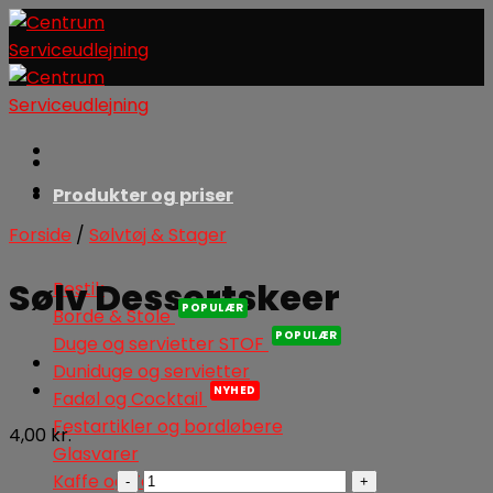
Skip
to
content
Produkter og priser
Forside
/
Sølvtøj & Stager
Sølv Dessertskeer
Bestik
Borde & Stole
Duge og servietter STOF
Duniduge og servietter
Fadøl og Cocktail
Festartikler og bordløbere
4,00
kr.
Glasvarer
Sølv
Kaffe og Te