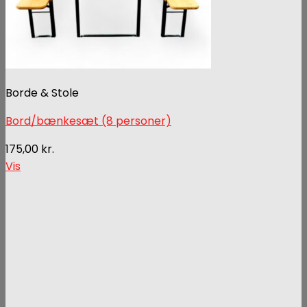
Borde & Stole
Bord/bænkesæt (8 personer)
175,00
kr.
Vis