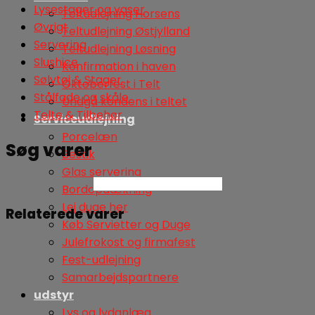
Lysestager og vaser
Teltudlejning Horsens
Øvrigt
Teltudlejning Østjylland
Servering
Teltudlejning Løsning
Slushice
Konfirmation i haven
Sølvtøj & Stager
Oktoberfest i Telt
Stålfade og skåle
Undgå kondens i teltet
Telte & Tilbehør
Serviceudlejning
Porcelæn
Søg varer
Bestik
Glas servering
Søg
Bordopdækning
Lej duge her
Relaterede varer
Køb Servietter og Duge
Julefrokost og firmafest
Fest-udlejning
Samarbejdspartnere
udstyr
Lys og lydanlæg