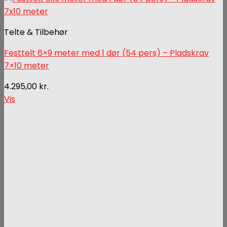
Telte & Tilbehør
Festtelt 6×9 meter med 1 dør (54 pers) – Pladskrav
7×10 meter
4.295,00
kr.
Vis