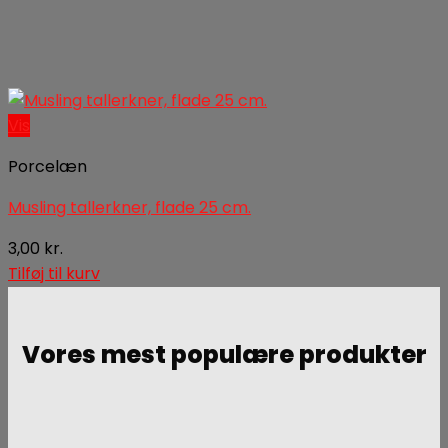
Vis
Porcelæn
Musling tallerkner, flade 25 cm.
3,00
kr.
Tilføj til kurv
Vores mest populære produkter