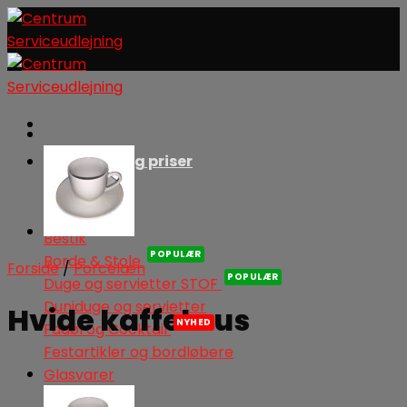
Skip
to
content
Produkter og priser
Bestik
Borde & Stole
Forside
/
Porcelæn
Duge og servietter STOF
Duniduge og servietter
Hvide kaffekrus
Fadøl og Cocktail
Festartikler og bordløbere
Glasvarer
Kaffe og Te