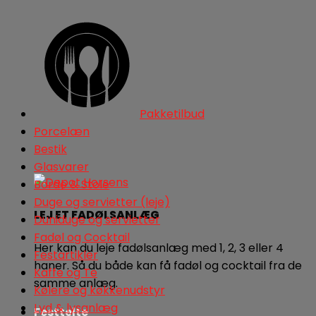
Pakketilbud
Porcelæn
Bestik
Glasvarer
Borde & Stole
Duge og servietter (leje)
LEJ ET FADØLSANLÆG
Duniduge og servietter
Fadøl og Cocktail
Her kan du leje fadølsanlæg med 1, 2, 3 eller 4
Festartikler
haner. Så du både kan få fadøl og cocktail fra de
Kaffe og Te
samme anlæg.
Kølere og køkkenudstyr
Lyd & lysanlæg
Festtelte