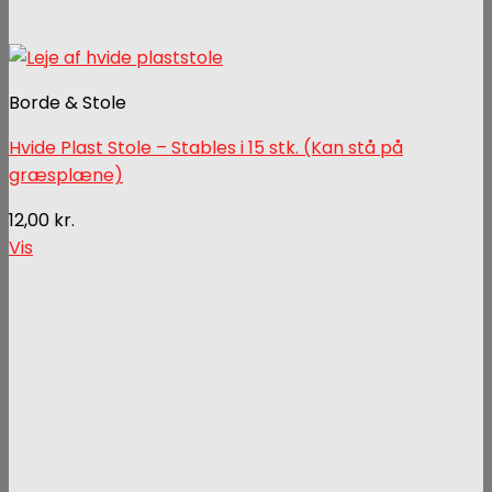
Borde & Stole
Hvide Plast Stole – Stables i 15 stk. (Kan stå på
græsplæne)
12,00
kr.
Vis