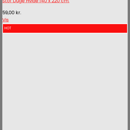
Stof Duge Hvide 140 x 220 cm.
59,00
kr.
Vis
HOT