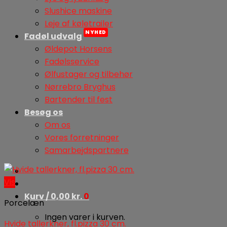
Slushice maskine
Leje af køletrailer
Fadøl udvalg
Øldepot Horsens
Fadølsservice
Ølfustager og tilbehør
Nørrebro Bryghus
Bartender til fest
Besøg os
Om os
Vores forretninger
Samarbejdspartnere
Vis
Kurv /
0,00
kr.
0
Porcelæn
Ingen varer i kurven.
Hvide tallerkner, fl.pizza 30 cm.