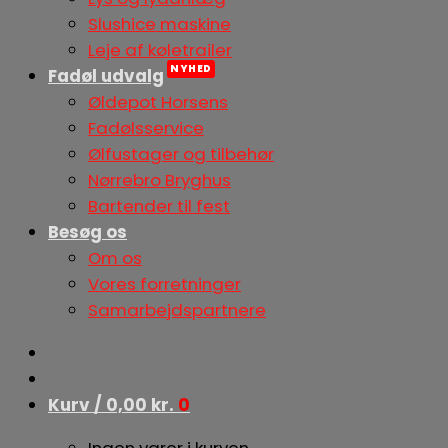
Slushice maskine
Leje af køletrailer
Fadøl udvalg
Øldepot Horsens
Fadølsservice
Ølfustager og tilbehør
Nørrebro Bryghus
Bartender til fest
Besøg os
Om os
Vores forretninger
Samarbejdspartnere
Kurv /
0,00
kr.
0
Ingen varer i kurven.