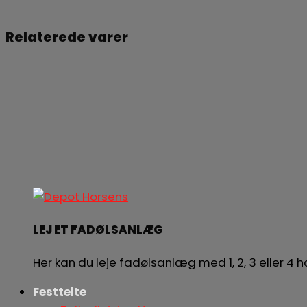
Søg
Relaterede varer
LEJ ET FADØLSANLÆG
Her kan du leje fadølsanlæg med 1, 2, 3 eller 4
Festtelte