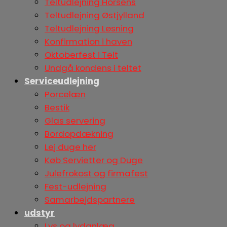
Teltudlejning Horsens
Teltudlejning Østjylland
Teltudlejning Løsning
Konfirmation i haven
Oktoberfest i Telt
Undgå kondens i teltet
Serviceudlejning
Porcelæn
Bestik
Glas servering
Bordopdækning
Lej duge her
Køb Servietter og Duge
Julefrokost og firmafest
Fest-udlejning
Samarbejdspartnere
udstyr
Lys og lydanlæg