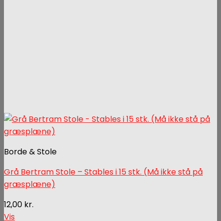
Borde & Stole
Grå Bertram Stole – Stables i 15 stk. (Må ikke stå på
græsplæne)
12,00
kr.
Vis