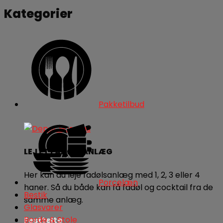
Kategorier
Pakketilbud
LEJ ET FADØLSANLÆG
Her kan du leje fadølsanlæg med 1, 2, 3 eller 4
Porcelæn
haner. Så du både kan få fadøl og cocktail fra de
Bestik
samme anlæg.
Glasvarer
Borde & Stole
Festtelte