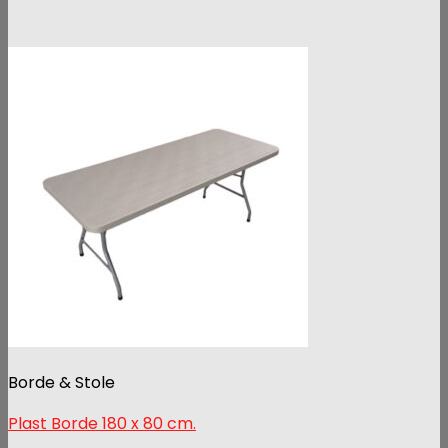
Borde & Stole
Plast Borde 180 x 80 cm.