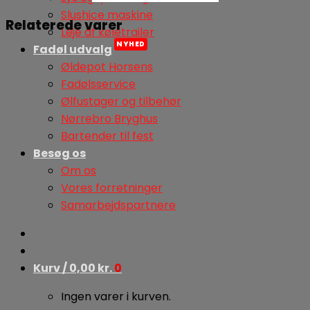
Slushice maskine
Relaterede varer
Leje af køletrailer
Fadøl udvalg
Øldepot Horsens
Fadølsservice
Ølfustager og tilbehør
Nørrebro Bryghus
Bartender til fest
Besøg os
Om os
Vores forretninger
Samarbejdspartnere
Kurv /
0,00
kr.
0
Ingen varer i kurven.