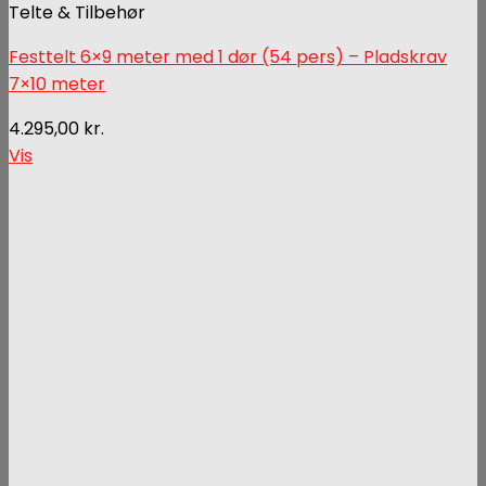
Telte & Tilbehør
Festtelt 6×9 meter med 1 dør (54 pers) – Pladskrav
7×10 meter
4.295,00
kr.
Vis