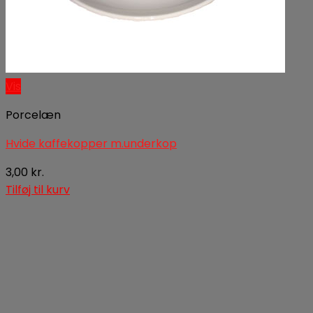
Vis
Porcelæn
Hvide kaffekopper m.underkop
3,00
kr.
Tilføj til kurv