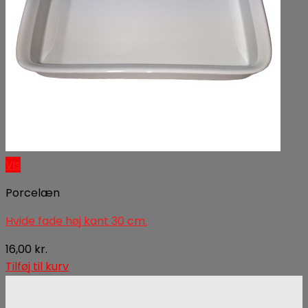
Vis
Porcelæn
Hvide fade høj kant 30 cm.
16,00
kr.
Tilføj til kurv