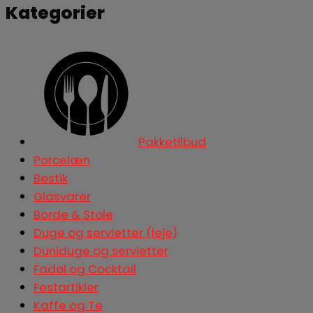
Kategorier
Pakketilbud
Porcelæn
Bestik
Glasvarer
Borde & Stole
Duge og servietter (leje)
Duniduge og servietter
Fadøl og Cocktail
Festartikler
Kaffe og Te