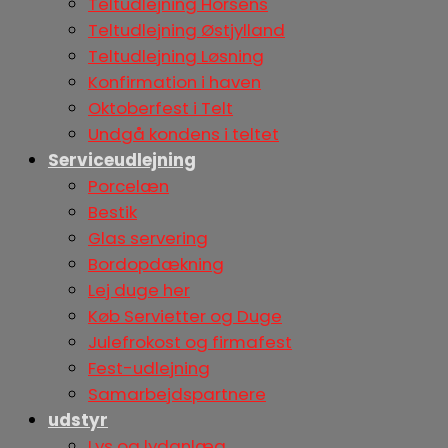
Teltudlejning Horsens
Teltudlejning Østjylland
Teltudlejning Løsning
Konfirmation i haven
Oktoberfest i Telt
Undgå kondens i teltet
Serviceudlejning
Porcelæn
Bestik
Glas servering
Bordopdækning
Lej duge her
Køb Servietter og Duge
Julefrokost og firmafest
Fest-udlejning
Samarbejdspartnere
udstyr
Lys og lydanlæg