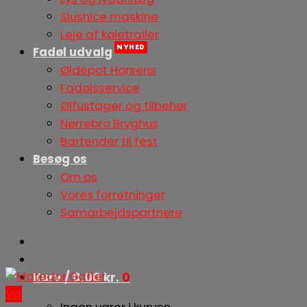
Slushice maskine
Leje af køletrailer
Fadøl udvalg
Øldepot Horsens
Fadølsservice
Ølfustager og tilbehør
Nørrebro Bryghus
Bartender til fest
Besøg os
Om os
Vores forretninger
Samarbejdspartnere
Kurv /
0,00
kr.
0
Vis
Ingen varer i kurven.