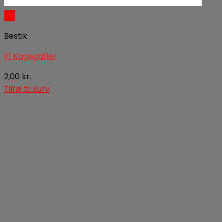
Vis
Bestik
P1 Kagegafler
2,00
kr.
Tilføj til kurv