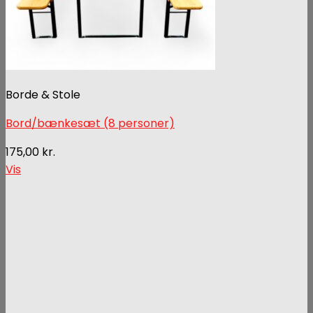
Borde & Stole
Bord/bænkesæt (8 personer)
175,00
kr.
Vis