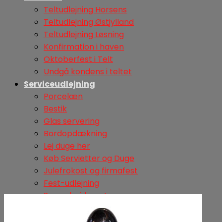
Teltudlejning Horsens
Teltudlejning Østjylland
Teltudlejning Løsning
Konfirmation i haven
Oktoberfest i Telt
Undgå kondens i teltet
Serviceudlejning
Porcelæn
Bestik
Glas servering
Bordopdækning
Lej duge her
Køb Servietter og Duge
Julefrokost og firmafest
Fest-udlejning
Samarbejdspartnere
udstyr
Lys og lydanlæg