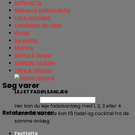
Kaffe og Te
Kølere og køkkenudstyr
Lyd & lysanlæg
Lysestager og vaser
Øvrigt
Servering
Slushice
Sølvtøj & Stager
Stålfade og skåle
Telte & Tilbehør
Søg varer
LEJ ET FADØLSANLÆG
Søg
Her kan du leje fadølsanlæg med 1, 2, 3 eller 4
Relaterede varer
haner. Så du både kan få fadøl og cocktail fra de
samme anlæg.
Festtelte