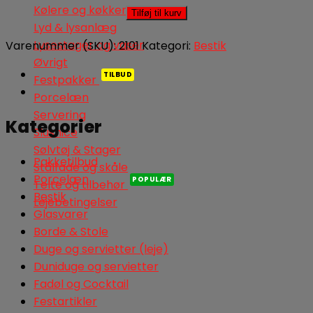
Knive
Kølere og køkkenudstyr
Tilføj til kurv
antal
Lyd & lysanlæg
Lysestager og vaser
Varenummer (SKU):
2101
Kategori:
Bestik
Øvrigt
Festpakker
Porcelæn
Servering
Kategorier
Slushice
Sølvtøj & Stager
Pakketilbud
Stålfade og skåle
Porcelæn
Telte og tilbehør
Bestik
Lejebetingelser
Glasvarer
Borde & Stole
Duge og servietter (leje)
Duniduge og servietter
Fadøl og Cocktail
Festartikler