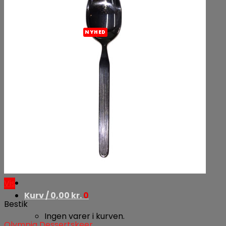
Slushice maskine
Leje af køletrailer
Fadøl udvalg
Øldepot Horsens
Fadølsservice
Ølfustager og tilbehør
Nørrebro Bryghus
Bartender til fest
Besøg os
Om os
Vores forretninger
Samarbejdspartnere
Vis
Kurv /
0,00
kr.
0
Bestik
Ingen varer i kurven.
Olympia Dessertskeer