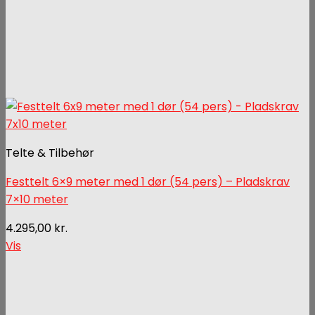
Telte & Tilbehør
Festtelt 6×9 meter med 1 dør (54 pers) – Pladskrav
7×10 meter
4.295,00
kr.
Vis