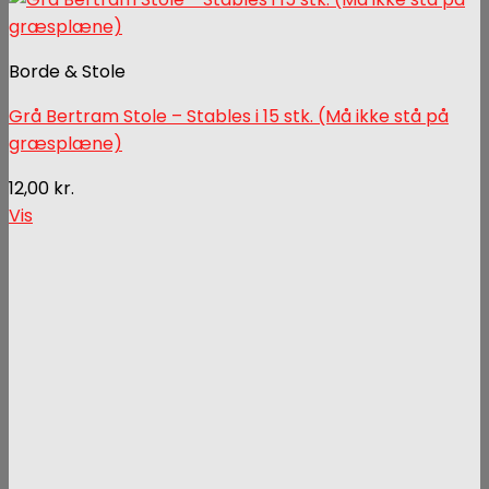
Borde & Stole
Grå Bertram Stole – Stables i 15 stk. (Må ikke stå på
græsplæne)
12,00
kr.
Vis