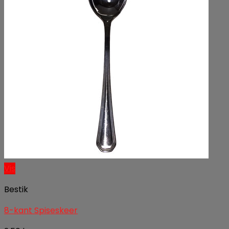
Vis
Bestik
8-kant Spiseskeer