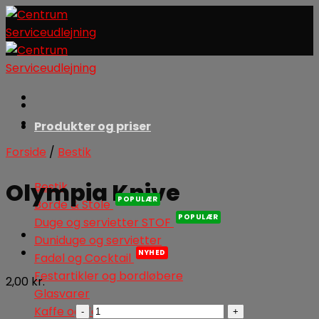
Skip
to
content
Produkter og priser
Forside
/
Bestik
Olympia Knive
Bestik
Borde & Stole
Duge og servietter STOF
Duniduge og servietter
Fadøl og Cocktail
Festartikler og bordløbere
2,00
kr.
Glasvarer
Olympia
Kaffe og Te