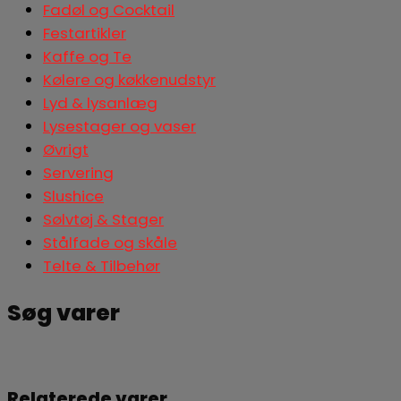
Fadøl og Cocktail
Festartikler
Kaffe og Te
Kølere og køkkenudstyr
Lyd & lysanlæg
Lysestager og vaser
Øvrigt
Servering
Slushice
Sølvtøj & Stager
Stålfade og skåle
Telte & Tilbehør
Søg varer
Søg
Relaterede varer