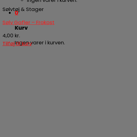
Sølvtøj & Stager
0
Sølv Gafler – Frokost
Kurv
4,00
kr.
Ingen varer i kurven.
Tilføj til kurv