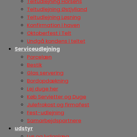
Teltudlejning Horsens
Teltudlejning Østjylland
Teltudlejning Løsning
Konfirmation i haven
Oktoberfest i Telt
Undgå kondens i teltet
Serviceudlejning
Porcelæn
Bestik
Glas servering
Bordopdækning
Lej duge her
Køb Servietter og Duge
Julefrokost og firmafest
Fest-udlejning
Samarbejdspartnere
udstyr
Lys og lydanlæg