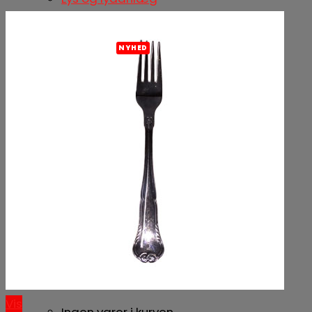
Slushice maskine
Leje af køletrailer
Fadøl udvalg
Øldepot Horsens
Fadølsservice
Ølfustager og tilbehør
Nørrebro Bryghus
Bartender til fest
Besøg os
Om os
Vores forretninger
Samarbejdspartnere
Kurv /
0,00
kr.
0
Vis
Ingen varer i kurven.