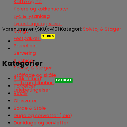
Kaffe og Te
Kølere og køkkenudstyr
Lyd & lysanlæg
Lysestager og vaser
Varenummer (SKU):
4101
Kategori:
Sølvtøj & Stager
Øvrigt
Festpakker
Porcelæn
Servering
Slushice
Kategorier
Sølvtøj & Stager
Stålfade og skåle
Pakketilbud
Telte og tilbehør
Porcelæn
Lejebetingelser
Bestik
Glasvarer
Borde & Stole
Duge og servietter (leje)
Duniduge og servietter