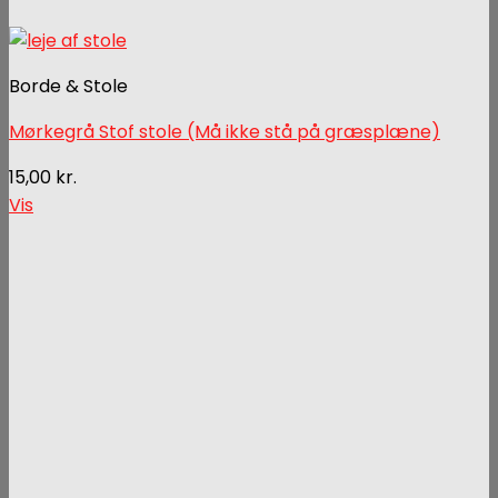
Borde & Stole
Mørkegrå Stof stole (Må ikke stå på græsplæne)
15,00
kr.
Vis