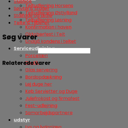
Slushice
Teltudlejning Horsens
Sølvtøj & Stager
Teltudlejning Østjylland
Stålfade og skåle
Teltudlejning Løsning
Telte & Tilbehør
Konfirmation i haven
Oktoberfest i Telt
Søg varer
Undgå kondens i teltet
Serviceudlejning
Søg
Porcelæn
Relaterede varer
Bestik
Glas servering
Bordopdækning
Lej duge her
Køb Servietter og Duge
Julefrokost og firmafest
Fest-udlejning
Samarbejdspartnere
udstyr
Lys og lydanlæg