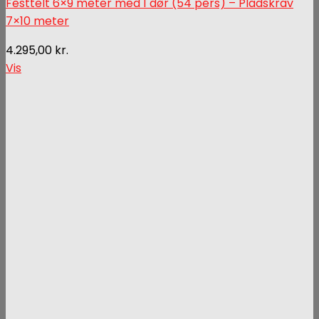
Festtelt 6×9 meter med 1 dør (54 pers) – Pladskrav
7×10 meter
4.295,00
kr.
Vis