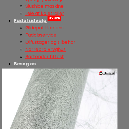
Slushice maskine
Leje af køletrailer
Fadøl udvalg
Øldepot Horsens
Fadølsservice
Ølfustager og tilbehør
Nørrebro Bryghus
Bartender til fest
Besøg os
Om os
Vores forretninger
Samarbejdspartnere
Kurv /
0,00
kr.
0
Ingen varer i kurven.