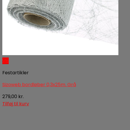
0
Kurv
Ingen varer i kurven.
Vis
Festartikler
Sizoweb bordløber 0,3x25m. Grå
279,00
kr.
Tilføj til kurv