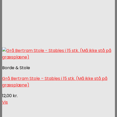
Borde & Stole
Grå Bertram Stole – Stables i 15 stk. (Må ikke stå på
græsplæne)
12,00
kr.
Vis