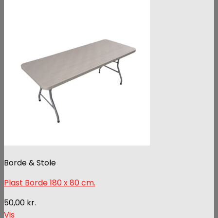
Borde & Stole
Plast Borde 180 x 80 cm.
50,00
kr.
Vis