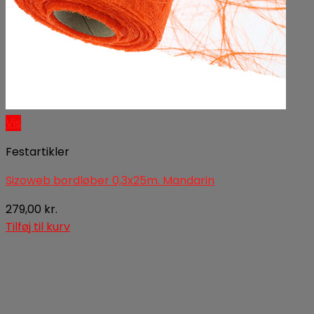
Vis
Festartikler
Sizoweb bordløber 0,3x25m. Mandarin
279,00
kr.
Tilføj til kurv