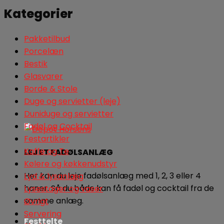
Kategorier
Pakketilbud
Porcelæn
Bestik
Glasvarer
Borde & Stole
Duge og servietter (leje)
Duniduge og servietter
Fadøl og Cocktail
Festartikler
Kaffe og Te
LEJ ET FADØLSANLÆG
Kølere og køkkenudstyr
Her kan du leje fadølsanlæg med 1, 2, 3 eller 4
Lyd & lysanlæg
haner. Så du både kan få fadøl og cocktail fra de
Lysestager og vaser
samme anlæg.
Øvrigt
Servering
Festtelte