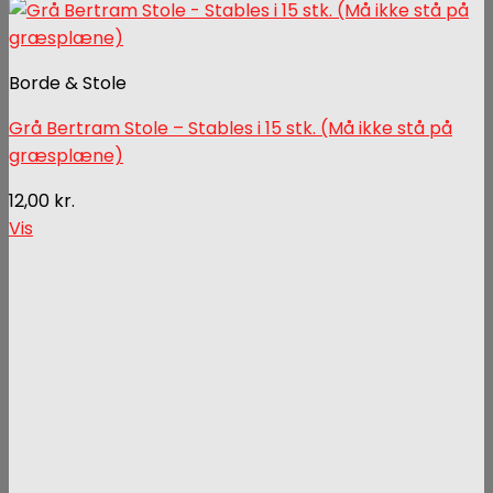
Borde & Stole
Grå Bertram Stole – Stables i 15 stk. (Må ikke stå på
græsplæne)
12,00
kr.
Vis