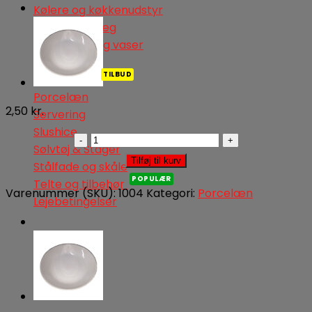
Kølere og køkkenudstyr
Lyd & lysanlæg
Lysestager og vaser
Øvrigt
Festpakker
Porcelæn
2,50
kr.
Servering
Slushice
Hvide
Sølvtøj & Stager
tallerkner,
Tilføj til kurv
Stålfade og skåle
forret
Telte og tilbehør
21
Varenummer (SKU):
1004
Kategori:
Porcelæn
Lejebetingelser
cm.
antal