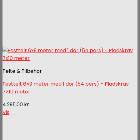
Telte & Tilbehør
Festtelt 6×9 meter med 1 dør (54 pers) – Pladskrav
7×10 meter
4.295,00
kr.
Vis