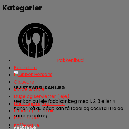
Kategorier
Pakketilbud
Porcelæn
Bestik
Glasvarer
LEJ ET FADØLSANLÆG
Borde & Stole
Duge og servietter (leje)
Her kan du leje fadølsanlæg med 1, 2, 3 eller 4
Duniduge og servietter
haner. Så du både kan få fadøl og cocktail fra de
Fadøl og Cocktail
samme anlæg.
Festartikler
Kaffe og Te
Festtelte