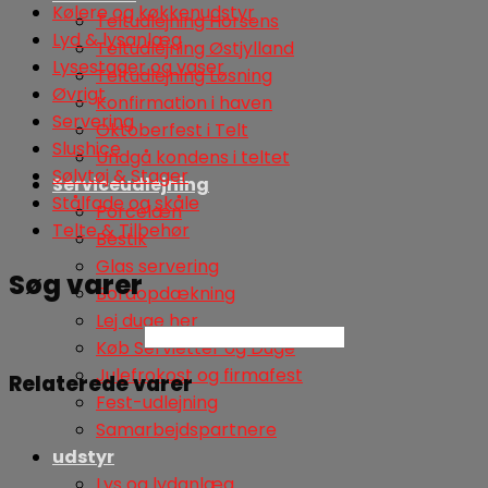
Kølere og køkkenudstyr
Teltudlejning Horsens
Lyd & lysanlæg
Teltudlejning Østjylland
Lysestager og vaser
Teltudlejning Løsning
Øvrigt
Konfirmation i haven
Servering
Oktoberfest i Telt
Slushice
Undgå kondens i teltet
Sølvtøj & Stager
Serviceudlejning
Stålfade og skåle
Porcelæn
Telte & Tilbehør
Bestik
Glas servering
Søg varer
Bordopdækning
Lej duge her
Søg
Køb Servietter og Duge
Julefrokost og firmafest
Relaterede varer
Fest-udlejning
Samarbejdspartnere
udstyr
Lys og lydanlæg