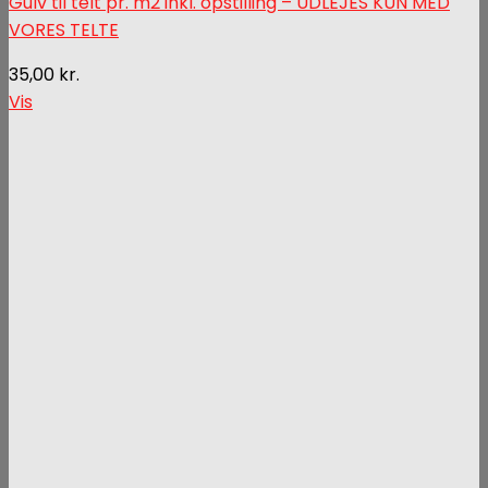
Gulv til telt pr. m2 inkl. opstilling – UDLEJES KUN MED
VORES TELTE
35,00
kr.
Vis