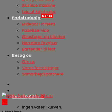
Slushice maskine
Leje af køletrailer
Fadøl udvalg
Øldepot Horsens
Fadølsservice
Ølfustager og tilbehør
Nørrebro Bryghus
Bartender til fest
Besøg os
Om os
Vores forretninger
Samarbejdspartnere
Kurv /
0,00
kr.
0
Vis
Ingen varer i kurven.