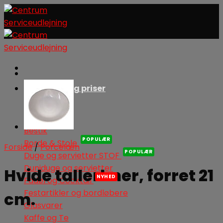
Skip
to
content
Produkter og priser
Bestik
Borde & Stole
Forside
/
Porcelæn
Duge og servietter STOF
Duniduge og servietter
Hvide tallerkner, forret 21
Fadøl og Cocktail
Festartikler og bordløbere
cm.
Glasvarer
Kaffe og Te