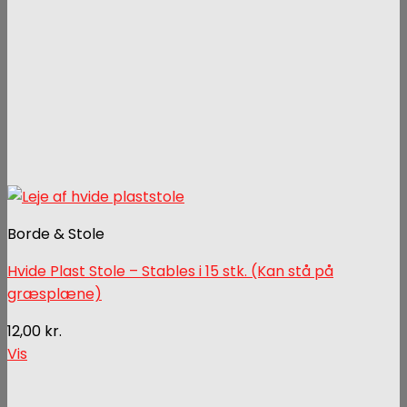
Borde & Stole
Hvide Plast Stole – Stables i 15 stk. (Kan stå på
græsplæne)
12,00
kr.
Vis