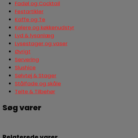
Fadøl og Cocktail
Festartikler
Kaffe og Te
Kølere og køkkenudstyr
Lyd & lysanlæg
Lysestager og vaser
Øvrigt
Servering
Slushice
Sølvtøj & Stager
Stålfade og skåle
Telte & Tilbehør
Søg varer
Søg
Relaterede varer