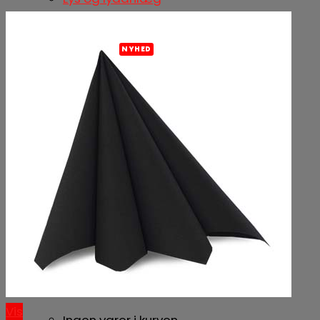
Slushice maskine
Leje af køletrailer
Fadøl udvalg
Øldepot Horsens
Fadølsservice
Ølfustager og tilbehør
Nørrebro Bryghus
Bartender til fest
Besøg os
Om os
Vores forretninger
Samarbejdspartnere
Kurv /
0,00
kr.
0
Vis
Ingen varer i kurven.