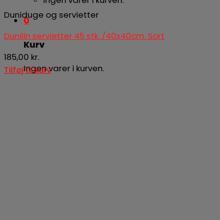
Duniduge og servietter
0
Dunilin servietter 45 stk. /40x40cm. Sort
Kurv
185,00
kr.
Ingen varer i kurven.
Tilføj til kurv