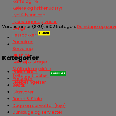
Kaffe og Te
Kølere og køkkenudstyr
Lyd & lysanlæg
Lysestager og vaser
Varenummer (SKU):
8102
Kategori:
Duniduge og servi
Øvrigt
Festpakker
Porcelæn
Servering
Slushice
Kategorier
Sølvtøj & Stager
Stålfade og skåle
Pakketilbud
Telte og tilbehør
Porcelæn
Lejebetingelser
Bestik
Glasvarer
Borde & Stole
Duge og servietter (leje)
Duniduge og servietter