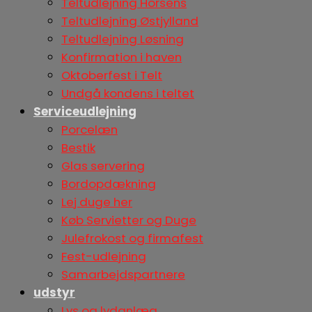
Teltudlejning Horsens
Teltudlejning Østjylland
Teltudlejning Løsning
Konfirmation i haven
Oktoberfest i Telt
Undgå kondens i teltet
Serviceudlejning
Porcelæn
Bestik
Glas servering
Bordopdækning
Lej duge her
Køb Servietter og Duge
Julefrokost og firmafest
Fest-udlejning
Samarbejdspartnere
udstyr
Lys og lydanlæg