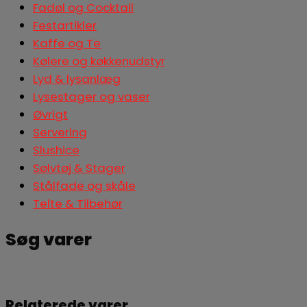
Fadøl og Cocktail
Festartikler
Kaffe og Te
Kølere og køkkenudstyr
Lyd & lysanlæg
Lysestager og vaser
Øvrigt
Servering
Slushice
Sølvtøj & Stager
Stålfade og skåle
Telte & Tilbehør
Søg varer
Søg
Relaterede varer