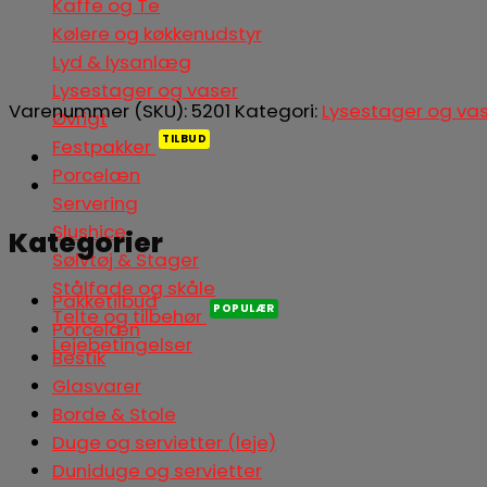
Kaffe og Te
Kølere og køkkenudstyr
Lyd & lysanlæg
Lysestager og vaser
Varenummer (SKU):
5201
Kategori:
Lysestager og va
Øvrigt
Festpakker
Porcelæn
Servering
Slushice
Kategorier
Sølvtøj & Stager
Stålfade og skåle
Pakketilbud
Telte og tilbehør
Porcelæn
Lejebetingelser
Bestik
Glasvarer
Borde & Stole
Duge og servietter (leje)
Duniduge og servietter