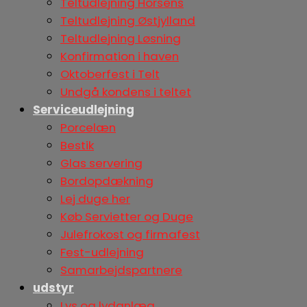
Teltudlejning Horsens
Teltudlejning Østjylland
Teltudlejning Løsning
Konfirmation i haven
Oktoberfest i Telt
Undgå kondens i teltet
Serviceudlejning
Porcelæn
Bestik
Glas servering
Bordopdækning
Lej duge her
Køb Servietter og Duge
Julefrokost og firmafest
Fest-udlejning
Samarbejdspartnere
udstyr
Lys og lydanlæg