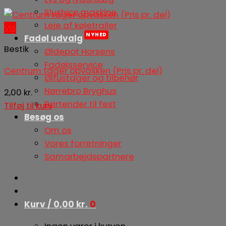
Slushice maskine
Leje af køletrailer
Vis
Fadøl udvalg
Bestik
Øldepot Horsens
Fadølsservice
Centrum tager opvasken (Pris pr. del)
Ølfustager og tilbehør
Nørrebro Bryghus
2,00
kr.
Bartender til fest
Tilføj til kurv
Besøg os
Om os
Vores forretninger
Samarbejdspartnere
Kurv /
0,00
kr.
0
Ingen varer i kurven.