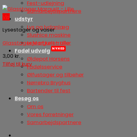
Fest-udlejning
Samarbejdspartnere
Vis
udstyr
Lys og lydanlæg
Lysestager og vaser
Slushice maskine
Leje af køletrailer
Glasstager Margurit – Lille
Fadøl udvalg
3,00
kr.
Øldepot Horsens
Tilføj til kurv
Fadølsservice
Ølfustager og tilbehør
Nørrebro Bryghus
Bartender til fest
Besøg os
Om os
Vores forretninger
Samarbejdspartnere