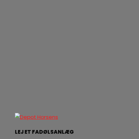
LEJ ET FADØLSANLÆG