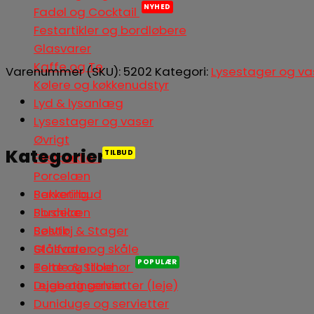
Fadøl og Cocktail
Festartikler og bordløbere
Glasvarer
Kaffe og Te
Varenummer (SKU):
5202
Kategori:
Lysestager og va
Kølere og køkkenudstyr
Lyd & lysanlæg
Lysestager og vaser
Øvrigt
Kategorier
Festpakker
Porcelæn
Servering
Pakketilbud
Slushice
Porcelæn
Sølvtøj & Stager
Bestik
Stålfade og skåle
Glasvarer
Telte og tilbehør
Borde & Stole
Lejebetingelser
Duge og servietter (leje)
Duniduge og servietter