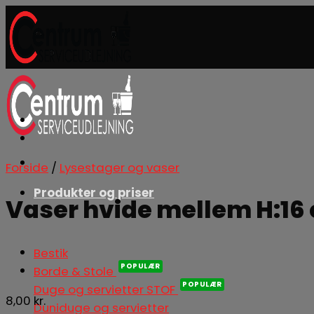
Skip
to
content
Forside
/
Lysestager og vaser
Produkter og priser
Vaser hvide mellem H:16
Bestik
Borde & Stole
Duge og servietter STOF
8,00
kr.
Duniduge og servietter