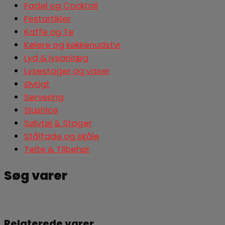
Fadøl og Cocktail
Festartikler
Kaffe og Te
Kølere og køkkenudstyr
Lyd & lysanlæg
Lysestager og vaser
Øvrigt
Servering
Slushice
Sølvtøj & Stager
Stålfade og skåle
Telte & Tilbehør
Søg varer
Søg
Relaterede varer