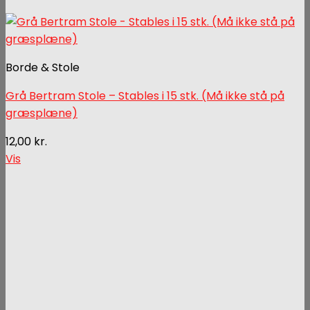
Borde & Stole
Grå Bertram Stole – Stables i 15 stk. (Må ikke stå på
græsplæne)
12,00
kr.
Vis