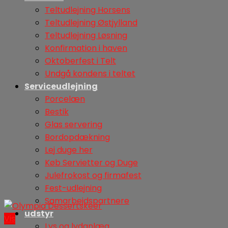
Teltudlejning Horsens
Teltudlejning Østjylland
Teltudlejning Løsning
Konfirmation i haven
Oktoberfest i Telt
Undgå kondens i teltet
Serviceudlejning
Porcelæn
Bestik
Glas servering
Bordopdækning
Lej duge her
Køb Servietter og Duge
Julefrokost og firmafest
Fest-udlejning
Samarbejdspartnere
udstyr
Vis
Lys og lydanlæg