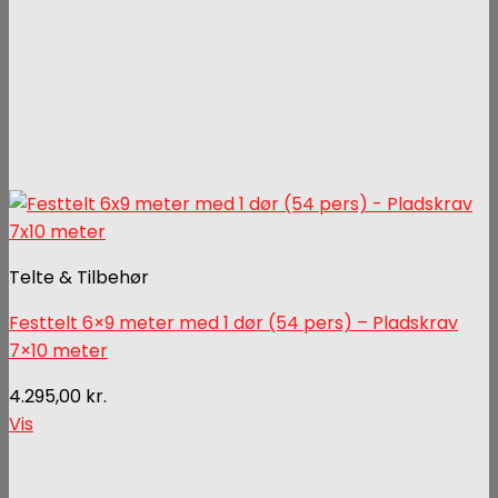
Telte & Tilbehør
Festtelt 6×9 meter med 1 dør (54 pers) – Pladskrav
7×10 meter
4.295,00
kr.
Vis