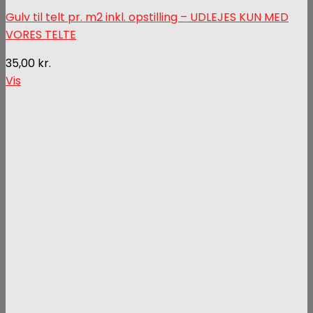
Gulv til telt pr. m2 inkl. opstilling – UDLEJES KUN MED
VORES TELTE
35,00
kr.
Vis