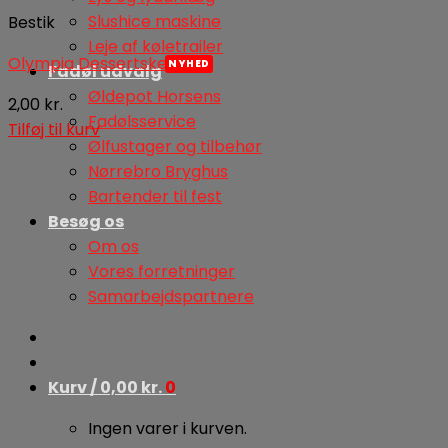
Slushice maskine
Bestik
Leje af køletrailer
Olympia Dessertskeer
Fadøl udvalg
Øldepot Horsens
2,00
kr.
Fadølsservice
Tilføj til kurv
Ølfustager og tilbehør
Nørrebro Bryghus
Bartender til fest
Besøg os
Om os
Vores forretninger
Samarbejdspartnere
Kurv /
0,00
kr.
0
Ingen varer i kurven.