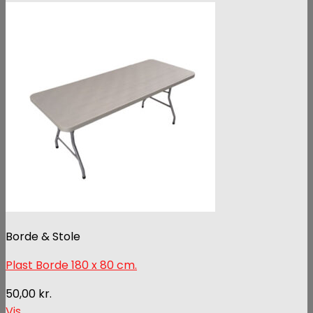
Borde & Stole
Plast Borde 180 x 80 cm.
50,00
kr.
Vis