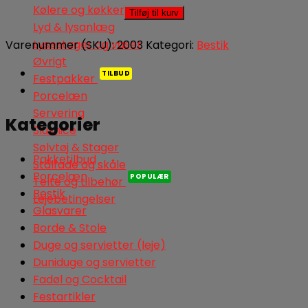
Spiseskeer
Kølere og køkkenudstyr
Tilføj til kurv
antal
Lyd & lysanlæg
Lysestager og vaser
Varenummer (SKU):
2003
Kategori:
Bestik
Øvrigt
Festpakker
Porcelæn
Servering
Kategorier
Slushice
Sølvtøj & Stager
Pakketilbud
Stålfade og skåle
Porcelæn
Telte og tilbehør
Bestik
Lejebetingelser
Glasvarer
Borde & Stole
Duge og servietter (leje)
Duniduge og servietter
Fadøl og Cocktail
Festartikler