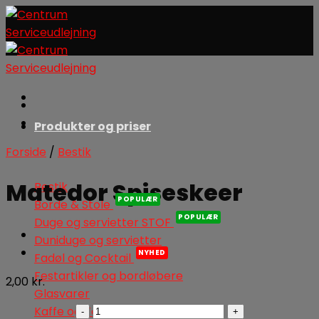
Skip
to
content
Produkter og priser
Forside
/
Bestik
Matedor Spiseskeer
Bestik
Borde & Stole
Duge og servietter STOF
Duniduge og servietter
Fadøl og Cocktail
Festartikler og bordløbere
2,00
kr.
Glasvarer
Matedor
Kaffe og Te