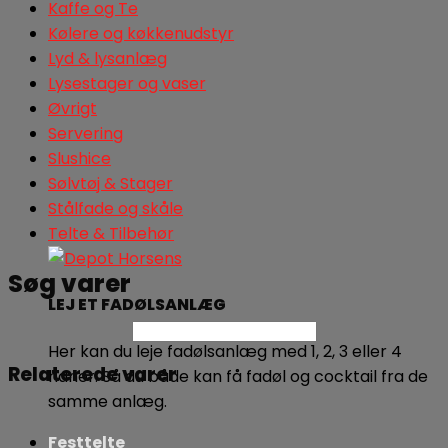
Kaffe og Te
Kølere og køkkenudstyr
Lyd & lysanlæg
Lysestager og vaser
Øvrigt
Servering
Slushice
Sølvtøj & Stager
Stålfade og skåle
Telte & Tilbehør
Søg varer
LEJ ET FADØLSANLÆG
Søg
Her kan du leje fadølsanlæg med 1, 2, 3 eller 4
Relaterede varer
haner. Så du både kan få fadøl og cocktail fra de
samme anlæg.
Festtelte