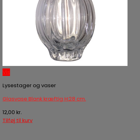
0
Kurv
Ingen varer i kurven.
Vis
Lysestager og vaser
Glasvase Blank kræftig H:28 cm.
12,00
kr.
Tilføj til kurv