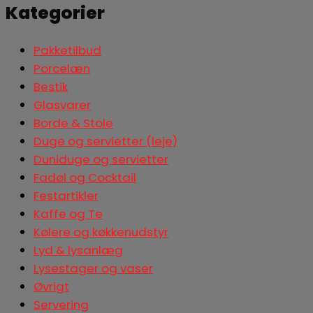
Kategorier
Pakketilbud
Porcelæn
Bestik
Glasvarer
Borde & Stole
Duge og servietter (leje)
Duniduge og servietter
Fadøl og Cocktail
Festartikler
Kaffe og Te
Kølere og køkkenudstyr
Lyd & lysanlæg
Lysestager og vaser
Øvrigt
Servering