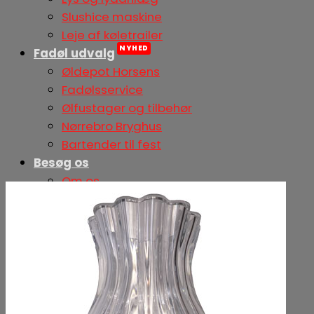
Slushice maskine
Leje af køletrailer
Fadøl udvalg
Øldepot Horsens
Fadølsservice
Ølfustager og tilbehør
Nørrebro Bryghus
Bartender til fest
Besøg os
Om os
Vores forretninger
Samarbejdspartnere
Kurv /
0,00
kr.
0
Ingen varer i kurven.