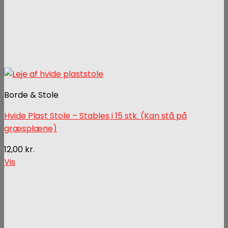
Borde & Stole
Hvide Plast Stole – Stables i 15 stk. (Kan stå på
græsplæne)
12,00
kr.
Vis