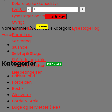
Kølere og køkkenudstyr
Bordkort
Lyd & lysanlæg
vaser
Lysestager og vaser
Tilføj til kurv
hvide
Øvrigt
H:10
Varenummer (SKU):
5204
Kategori:
Lysestager og
Festpakker
cm.
vaser
Porcelæn
antal
Servering
Slushice
Sølvtøj & Stager
Stålfade og skåle
Kategorier
Telte og tilbehør
Lejebetingelser
Pakketilbud
Porcelæn
Bestik
Glasvarer
Borde & Stole
Duge og servietter (leje)