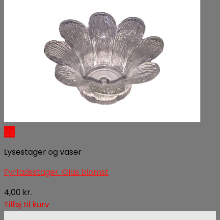
Vis
Lysestager og vaser
Fyrfadsstager. Glas blomst
4,00
kr.
Tilføj til kurv