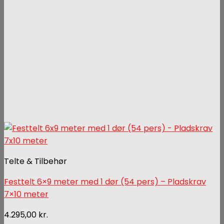
Telte & Tilbehør
Festtelt 6×9 meter med 1 dør (54 pers) – Pladskrav
7×10 meter
4.295,00
kr.