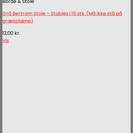
Borde & Stole
Grå Bertram Stole – Stables i 15 stk. (Må ikke stå på
græsplæne)
12,00
kr.
Vis