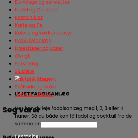
Duniduge og servietter
Fadøl og Cocktail
Festartikler
Kaffe og Te
Kølere og køkkenudstyr
Lyd & lysanlæg
Lysestager og vaser
Øvrigt
Servering
Slushice
Sølvtøj & Stager
Stålfade og skåle
LEJ ET FADØLSANLÆG
Telte & Tilbehør
Her kan du leje fadølsanlæg med 1, 2, 3 eller 4
Søg varer
haner. Så du både kan få fadøl og cocktail fra de
samme anlæg.
Søg
Festtelte
Relaterede varer