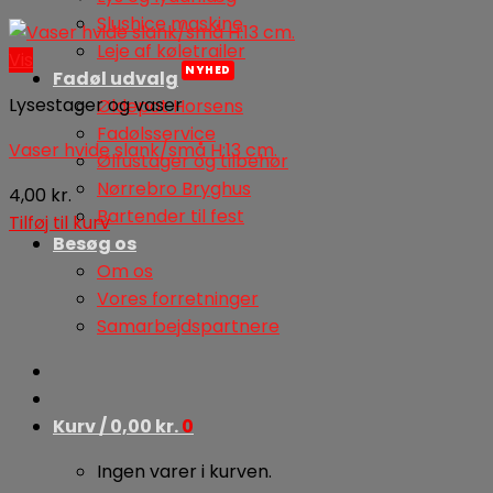
Slushice maskine
Leje af køletrailer
Vis
Fadøl udvalg
Lysestager og vaser
Øldepot Horsens
Fadølsservice
Vaser hvide slank/små H:13 cm.
Ølfustager og tilbehør
Nørrebro Bryghus
4,00
kr.
Bartender til fest
Tilføj til kurv
Besøg os
Om os
Vores forretninger
Samarbejdspartnere
Kurv /
0,00
kr.
0
Ingen varer i kurven.