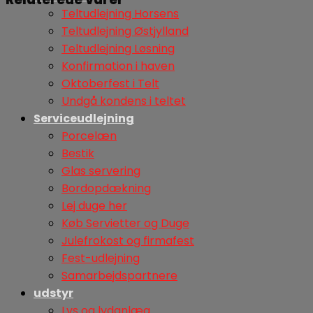
Teltudlejning Horsens
Teltudlejning Østjylland
Teltudlejning Løsning
Konfirmation i haven
Oktoberfest i Telt
Undgå kondens i teltet
Serviceudlejning
Porcelæn
Bestik
Glas servering
Bordopdækning
Lej duge her
Køb Servietter og Duge
Julefrokost og firmafest
Fest-udlejning
Samarbejdspartnere
udstyr
Lys og lydanlæg