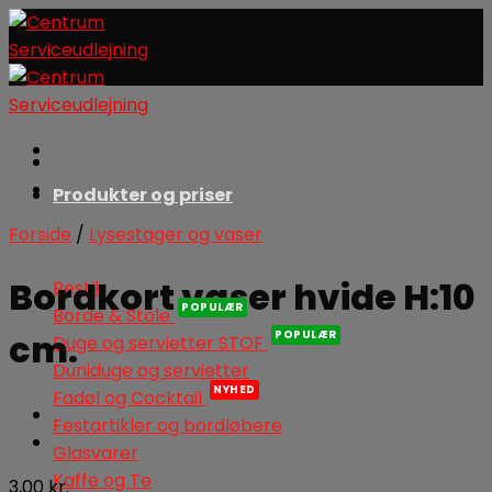
Skip
to
content
Produkter og priser
Forside
/
Lysestager og vaser
Bordkort vaser hvide H:10
Bestik
Borde & Stole
cm.
Duge og servietter STOF
Duniduge og servietter
Fadøl og Cocktail
Festartikler og bordløbere
Glasvarer
Kaffe og Te
3,00
kr.